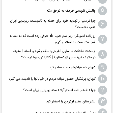
۵
واکنش تلویحی ظریف به توافق مکه
چرا ترامپ از تهدید خود برای حمله به تاسیسات زیربنایی ایران
۶
عقب نشست؟
روزنامه اصولگرا: زیر اسم حزب الله حرفی زده است که نه نشانه
۷
شجاعت است نه انقلابی گری
از تخت سلطنت تا سلول انفرادی؛ ملکه رشوه و فساد | سقوط
۸
دراماتیک «پرنسس ازبکستان» | گلنارا کریمووا کیست؟
۹
کیهان هم فراخوان حمله صادر کرد
۱۰
کیهان: پزشکیان حضور شبانه مردم در خیابانها را نادیده می گیرد
۱۱
چرا «تفاهم نامه اسلام آباد» سند پیروزی ایران است؟
۱۲
بلغارستان سفیر اوکراین را احضار کرد
۱۳
یورش نظامیان صهیونیست به جنوب سوریه