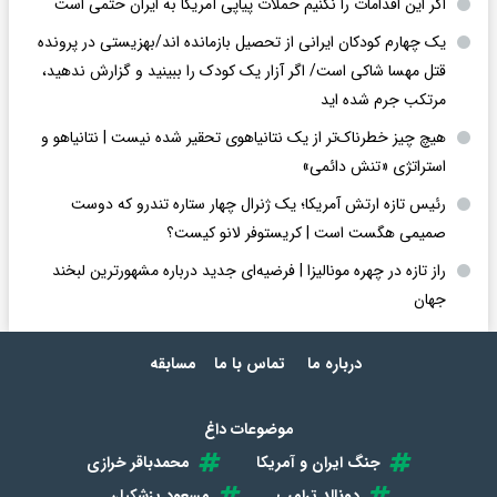
اگر این اقدامات را نکنیم حملات پیاپی آمریکا به ایران حتمی است
یک چهارم کودکان ایرانی از تحصیل بازمانده اند/بهزیستی در پرونده
قتل مهسا شاکی است/ اگر آزار یک کودک را ببینید و گزارش ندهید،
مرتکب جرم شده اید
هیچ چیز خطرناک‌تر از یک نتانیاهوی تحقیر شده نیست | نتانیاهو و
استراتژی «تنش دائمی»
رئیس تازه ارتش آمریکا؛ یک ژنرال چهار ستاره تندرو که دوست
صمیمی هگست است | کریستوفر لانو کیست؟
راز تازه در چهره مونالیزا | فرضیه‌ای جدید درباره مشهورترین لبخند
جهان
درباره ما
تماس با ما
مسابقه
موضوعات داغ
جنگ ایران و آمریکا
محمدباقر خرازی
دونالد ترامپ
مسعود پزشکیان