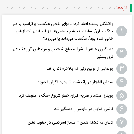
تازه‌ها
واشنگتن پست افشا کرد: دعوای لفظی هگست و ترامپ بر سر
۱
جنگ ایران/ عملیات «خشم حماسی» با زرادخانه‌ای که از قبل
خالی شده بود/ هگست می‌ماند یا می‌رود؟
دستگیری ۸ نفر از اشرار مسلح شاخص و مرتبطین گروهک های
۲
تروریستی
۳
رونمایی از اولین زنی که بالاخره ژنرال شد
۴
صدای انفجار در پاکدشت شنیدید نگران نشوید
۵
رویترز: هشدار صریح ایران خطر شروع جنگ را متوقف کرد
۶
قاضی قلابی در مازندران دستگیر شد
۷
اذعان به کشته شدن ۲ سرباز اسرائیلی در جنوب لبنان