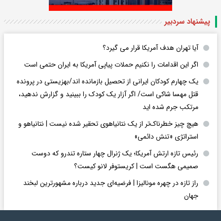
پیشنهاد سردبیر
آیا تهران هدف آمریکا قرار می گیرد؟
اگر این اقدامات را نکنیم حملات پیاپی آمریکا به ایران حتمی است
یک چهارم کودکان ایرانی از تحصیل بازمانده اند/بهزیستی در پرونده
قتل مهسا شاکی است/ اگر آزار یک کودک را ببینید و گزارش ندهید،
مرتکب جرم شده اید
هیچ چیز خطرناک‌تر از یک نتانیاهوی تحقیر شده نیست | نتانیاهو و
استراتژی «تنش دائمی»
رئیس تازه ارتش آمریکا؛ یک ژنرال چهار ستاره تندرو که دوست
صمیمی هگست است | کریستوفر لانو کیست؟
راز تازه در چهره مونالیزا | فرضیه‌ای جدید درباره مشهورترین لبخند
جهان