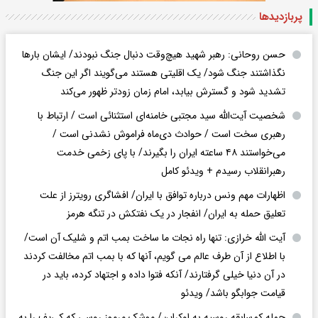
پربازدید‌ها
حسن روحانی: رهبر شهید هیچ‌وقت دنبال جنگ نبودند/ ایشان بارها
نگذاشتند جنگ شود/ یک اقلیتی هستند می‌گویند اگر این جنگ
تشدید شود و گسترش بیابد، امام زمان زودتر ظهور می‌کند
شخصیت آیت‌الله سید مجتبی خامنه‌ای استثنائی است / ارتباط با
رهبری سخت است / حوادث دی‌ماه فراموش نشدنی است /
می‌خواستند ۴۸ ساعته ایران را بگیرند/ با پای زخمی خدمت
رهبرانقلاب رسیدم + ویدئو کامل
اظهارات مهم ونس درباره توافق با ایران/ افشاگری رویترز از علت
تعلیق حمله به ایران/ انفجار در یک نفتکش در تنگه هرمز
آیت الله خرازی: تنها راه نجات ما ساخت بمب اتم و شلیک آن است/
با اطلاع از آن طرف عالم می گویم، آنها که با بمب اتم مخالفت کردند
در آن دنیا خیلی گرفتارند/ آنکه فتوا داده و اجتهاد کرده، باید در
قیامت جوابگو باشد/ ویدئو
حمله کم‌سابقه روسیه به اوکراین/ موشک مرموز روسی که کی‌یف را به