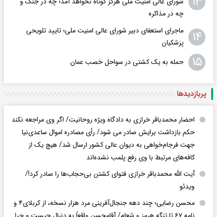
۱۳
شورای عالی امنیت ملی هرگز کوتاه نخواهد آمد؛ چه در جنگ و
چه در مذاکره
ماجرای استعفای دبیر شورای عالی امنیت ملی؛ تایید تلویحی
۱۴
پزشکیان
۱۵
حمله به یک کشتی در سواحل خصب عمان
پربازدید‌ها
احضار محمدباقر خرازی به دادگاه ویژه روحانیت/ اگر وی مراجعه نکند
حکم بازداشت برایش صادر می شود/ رأی مصادره اموال ساعدی‌نیا
جهت فرجام‌خواهی به دیوان عالی کشور ارسال شد/ هیچ یک از
کافه‌های مرتبط با وی رفع پلمب نشده‌اند
آیت الله محمدباقر خرازی فتوای کشتن بی‌حجاب‌ها را صادر کرد!/
ویدئو
محسن رضایی؛ چند دهه جنجال‌آفرینی مرد هزار نسخه، از کربلای۴ و
نامه ۶۷ تا تنگه هرمز و شعام/ آقا‌محسن واقعاً به دنبال چیست و چرا