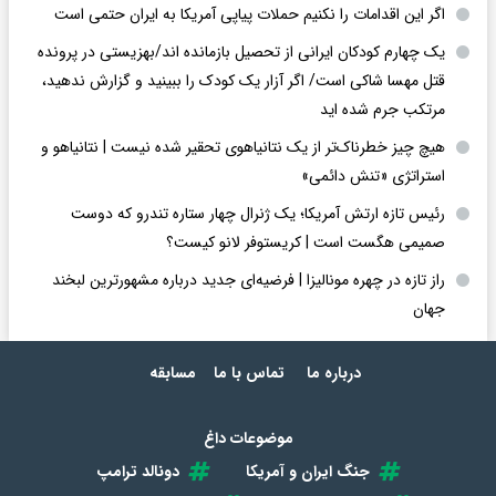
اگر این اقدامات را نکنیم حملات پیاپی آمریکا به ایران حتمی است
یک چهارم کودکان ایرانی از تحصیل بازمانده اند/بهزیستی در پرونده
قتل مهسا شاکی است/ اگر آزار یک کودک را ببینید و گزارش ندهید،
مرتکب جرم شده اید
هیچ چیز خطرناک‌تر از یک نتانیاهوی تحقیر شده نیست | نتانیاهو و
استراتژی «تنش دائمی»
رئیس تازه ارتش آمریکا؛ یک ژنرال چهار ستاره تندرو که دوست
صمیمی هگست است | کریستوفر لانو کیست؟
راز تازه در چهره مونالیزا | فرضیه‌ای جدید درباره مشهورترین لبخند
جهان
درباره ما
تماس با ما
مسابقه
موضوعات داغ
جنگ ایران و آمریکا
دونالد ترامپ