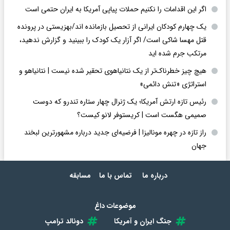
اگر این اقدامات را نکنیم حملات پیاپی آمریکا به ایران حتمی است
یک چهارم کودکان ایرانی از تحصیل بازمانده اند/بهزیستی در پرونده
قتل مهسا شاکی است/ اگر آزار یک کودک را ببینید و گزارش ندهید،
مرتکب جرم شده اید
هیچ چیز خطرناک‌تر از یک نتانیاهوی تحقیر شده نیست | نتانیاهو و
استراتژی «تنش دائمی»
رئیس تازه ارتش آمریکا؛ یک ژنرال چهار ستاره تندرو که دوست
صمیمی هگست است | کریستوفر لانو کیست؟
راز تازه در چهره مونالیزا | فرضیه‌ای جدید درباره مشهورترین لبخند
جهان
درباره ما
تماس با ما
مسابقه
موضوعات داغ
جنگ ایران و آمریکا
دونالد ترامپ