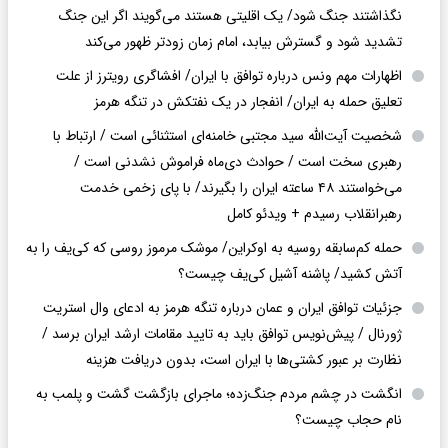
نگذاشتند جنگ شود/ یک اقلیتی هستند می‌گویند اگر این جنگ
تشدید شود و گسترش بیابد، امام زمان زودتر ظهور می‌کند
اظهارات مهم ونس درباره توافق با ایران/ افشاگری رویترز از علت
تعلیق حمله به ایران/ انفجار در یک نفتکش در تنگه هرمز
شخصیت آیت‌الله سید مجتبی خامنه‌ای استثنائی است / ارتباط با
رهبری سخت است / حوادث دی‌ماه فراموش نشدنی است /
می‌خواستند ۴۸ ساعته ایران را بگیرند/ با پای زخمی خدمت
رهبرانقلاب رسیدم + ویدئو کامل
حمله کم‌سابقه روسیه به اوکراین/ موشک مرموز روسی که کی‌یف را به
آتش کشید/ پاشنه آشیل کی‌یف چیست؟
جزئیات توافق ایران و عمان درباره تنگه هرمز به ادعای وال استریت
ژورنال / پیش‌نویس توافق باید به تایید مقامات ارشد ایران برسد /
نظارت بر عبور کشتی‌ها با ایران است، بدون دریافت هزینه
انگشت در چشم مردم جنگ‌زده؛ ماجرای بازگشت گشت و پلمب به
نام حجاب چیست؟