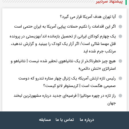
پیشنهاد سردبیر
آیا تهران هدف آمریکا قرار می گیرد؟
اگر این اقدامات را نکنیم حملات پیاپی آمریکا به ایران حتمی است
یک چهارم کودکان ایرانی از تحصیل بازمانده اند/بهزیستی در پرونده
قتل مهسا شاکی است/ اگر آزار یک کودک را ببینید و گزارش ندهید،
مرتکب جرم شده اید
هیچ چیز خطرناک‌تر از یک نتانیاهوی تحقیر شده نیست | نتانیاهو و
استراتژی «تنش دائمی»
رئیس تازه ارتش آمریکا؛ یک ژنرال چهار ستاره تندرو که دوست
صمیمی هگست است | کریستوفر لانو کیست؟
راز تازه در چهره مونالیزا | فرضیه‌ای جدید درباره مشهورترین لبخند
جهان
درباره ما
تماس با ما
مسابقه