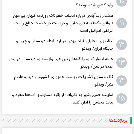
۱۰
وارد کشور شده بودند؟
هشدار زیدآبادی درباره ادبیات خطرناک روزنامه کیهان پیرامون
۱۱
«توافق مکه»/ به طور دقیق و دربست در خدمت جناح راست
افراطی اسرائیل است
تناقضهای تحلیلی فواد ایزدی درباره رابطه عربستان و چین و
۱۲
جایگاه ایران/ ویدئو
حمله انصارالله به پایگاه‌های نیروهای وابسته به عربستان در بندر
۱۳
المخا در یمن/ ویدئو
گاف مسئول تشریفات ریاست جمهوری کشورمان درباره عاصم
۱۴
منیر/ ویدئو
نماینده خمینی‌شهر به قالیباف: از بقیه مسئولیتها استعفا دهید و
۱۵
بیاید مجلس را اداره کنید
پربازدید‌ها