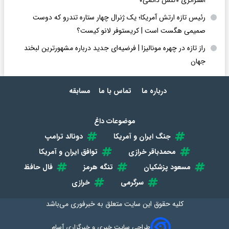
رئیس تازه ارتش آمریکا؛ یک ژنرال چهار ستاره تندرو که دوست
صمیمی هگست است | کریستوفر لانو کیست؟
راز تازه در چهره مونالیزا | فرضیه‌ای جدید درباره مشهورترین لبخند
جهان
درباره ما
تماس با ما
مسابقه
موضوعات داغ
جنگ ایران و آمریکا
دونالد ترامپ
محمدباقر خرازی
توافق ایران و آمریکا
مسعود پزشکیان
تنگه هرمز
فال حافظ
سرگرمی
خرازی
کلیه حقوق این سایت متعلق به
خبرفوری
می‌باشد
طراحی سایت خبری و خبرگزاری آسام