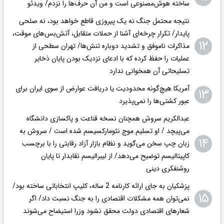
ساخته هوش‌مصنوعی است و من آن حرف‌ها را نزدم/ ویدئو
نتیجه محتمل جنگ نه یک پیروزی قاطع خواهد بود، نه صلحی
پایدار/ تکرار چرخه‌ای آشنا از حملات متقابل، آتش‌بس‌های موقت،
۱۲
مذاکرات ناموفق و تشدید دوباره تنش‌ها/ تهران سطحی از
عملیات را حفظ کرده که با ادعای نزدیک بودن پایان ذخایر
تسلیحاتی آن همخوانی ندارد
آمریکا هیچ‌گونه محدودیت یا دریافت عوارض از سوی ایران برای
۱۳
عبور کشتی‌ها را نمی‌پذیرد
عبدالکریم سروش همچنان نسخه قناعت و پاکسازی دانشگاه
می‌پیچد / او تسلیم موج نئومارکسیسم شده است / سروش به
۱۴
زبان چپ سخن می‌گوید و نظام بازار آزاد رقابتی را با برچسب
کاپیتالیسم توضیح می‌دهد/ از لیبرالیسم نقابدار تا پایان
روشنفکری دینی
پزشکیان به جای ارائه کارنامه 2 ساله، کلیپ انتخاباتی ساخته بود/
۱۵
نمی‌توان همه مشکلات اقتصادی را به جنگ نسبت داد/ اگر
شعار‌های اقتصادی دولت محقق نشود وزرا استیضاح می‌شوند