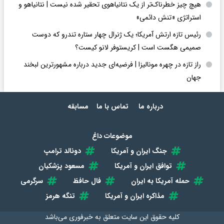
هیچ چیز خطرناک‌تر از یک نتانیاهوی تحقیر شده نیست | نتانیاهو و
استراتژی «تنش دائمی»
رئیس تازه ارتش آمریکا؛ یک ژنرال چهار ستاره تندرو که دوست
صمیمی هگست است | کریستوفر لانو کیست؟
راز تازه در چهره مونالیزا | فرضیه‌ای جدید درباره مشهورترین لبخند
جهان
درباره ما
تماس با ما
مسابقه
موضوعات داغ
جنگ ایران و آمریکا
دونالد ترامپ
توافق ایران و آمریکا
مسعود پزشکیان
حمله آمریکا به ایران
فال حافظ
سرگرمی
مذاکره ایران و آمریکا
تنگه هرمز
کلیه حقوق این سایت متعلق به
خبرفوری
می‌باشد