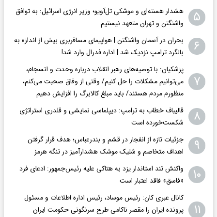
هشدار هسته‌ای و موشکی تل‌آویو؛ وزیر انرژی اسرائیل: به توافق
۵
واشنگتن و تهران متعهد نیستیم
بحران در آسمان واشنگتن | هواپیمای مسافربری بیش از اندازه به
۶
بالگرد ترامپ نزدیک شد | اداره فدرال وارد شد!
پزشکیان: با توصیه‌های رهبر انقلاب درباره وحدت و انسجام،
۷
می‌توانیم مشکلات را حل کنیم/ وقتی از وفاق صحبت می‌کنم،
منظورم مردم هستند/ باید مبلغ کالابرگ را افزایش دهیم
قالیباف خطاب به ترامپ: دیپلماسی نمایشی و قلدری استراتژی
۸
شکست‌خورده است
جزئیات تازه از انفجار در قشم و بندرعباس؛ هدف قرار گرفتن
۹
اهداف متخاصم و شلیک موشک هشدارآمیز در تنگه هرمز
واکنش تند استاندار یزد به هتاکی علیه رئیس‌جمهور: ادعای فرد
۱۰
«فاسق» فاقد اعتبار است
کانال عبری کان: رئیس موساد، رئیس اداره اطلاعات و مسئول
۱۱
پرونده ایران را مقصر ناکامی طرح سرنگونی حکومت ایران