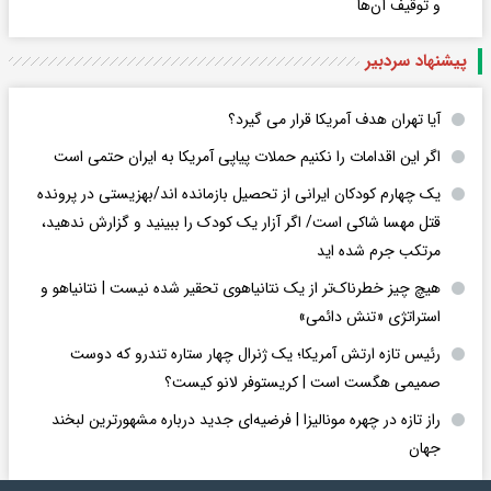
و توقیف آن‌ها
پیشنهاد سردبیر
آیا تهران هدف آمریکا قرار می گیرد؟
اگر این اقدامات را نکنیم حملات پیاپی آمریکا به ایران حتمی است
یک چهارم کودکان ایرانی از تحصیل بازمانده اند/بهزیستی در پرونده
قتل مهسا شاکی است/ اگر آزار یک کودک را ببینید و گزارش ندهید،
مرتکب جرم شده اید
هیچ چیز خطرناک‌تر از یک نتانیاهوی تحقیر شده نیست | نتانیاهو و
استراتژی «تنش دائمی»
رئیس تازه ارتش آمریکا؛ یک ژنرال چهار ستاره تندرو که دوست
صمیمی هگست است | کریستوفر لانو کیست؟
راز تازه در چهره مونالیزا | فرضیه‌ای جدید درباره مشهورترین لبخند
جهان