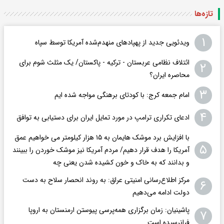
تازه‌ها
۱
ویدئویی جدید از پهپادهای منهدم‌شده آمریکا توسط سپاه
ائتلاف نظامی عربستان - ترکیه - پاکستان/ یک مثلث شوم برای
۲
محاصره ایران؟
۳
امام جمعه کرج: با کودتای برهنگی مواجه شده ایم
۴
ادعای تکراری ترامپ در مورد تمایل ایران برای دستیابی به توافق
با افزایش برد موشک هایمان به ۱۵ هزار کیلومتر می خواهیم عمق
۵
آمریکا را هدف قرار دهیم/ مردم آمریکا نیز موشک خوردن را ببینند
و بدانند که به خاک و خون کشیده شدن یعنی چه
مرکز اطلاع‌رسانی امنیتی عراق: به روند انحصار سلاح به دست
۶
دولت ادامه می‌دهیم
پاشینیان: زمان برگزاری همه‌پرسی پیوستن ارمنستان به اروپا
۷
فرانرسیده است