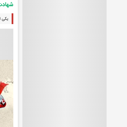
شهادت 
یکی ا