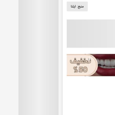
منبع:
ایلنا