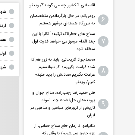
اقتصادی 2 کشور چه می گویند؟/ ویدئو
شها
روس‌اتم: در حال بازگرداندن متخصصان
۶
به نیروگاه هسته‌ای بوشهر هستیم
ارت
سلاح های خطرناک ترکیه/ آنکارا با این
۷
عضو
چند اقدام مرموز می خواهد قدرت اول
منطقه شود
اول
محمدجواد لاریجانی: باید به زور هم که
شها
شده غرامت بگیریم/ اگر نتوانستیم
۸
غرامت بگیریم معادلش را باید منهدم
کنیم/ ویدئو
قتل حمیدرضا رجب‌زاده، مداح جوان و
پرونده‌های حل‌نشده؛ چند نمونه
۹
تاریخی از ترورهای سیاسی و مذهبی در
ایران
نتانیاهو: تا زمان خلع سلاح حماس، از
غزه خارج نمی‌شویم/ تا وقتی که