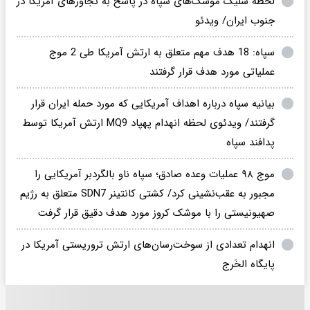
لحظهٔ شلیک موشک‌های سپاه در پاسخ به تجاوزهای آمریکا در
جنوب ایران/ ویدئو
سپاه: 18 هدف مهم متعلق به ارتش آمریکا طی 2 موج
عملیاتی مورد هدف قرار گرفتند
بیانیه سپاه درباره اهداف آمریکایی که مورد حمله ایران قرار
گرفتند/ ویدئوی لحظه انهدام پهپاد MQ9 ارتش آمریکا توسط
پدافند سپاه
موج ۹۸ عملیات وعده صادق؛ سپاه ناو بالگردبر آمریکایی را
مجبور به عقب‌نشینی کرد/ کشتی کانتینر SDN7 متعلق به رژیم
صهیونیستی را با موشک کروز مورد هدف دقیق قرار گرفت
انهدام تعدادی از سوخت‌رسان‌های ارتش تروریستی آمریکا در
پایگاه الخَرج