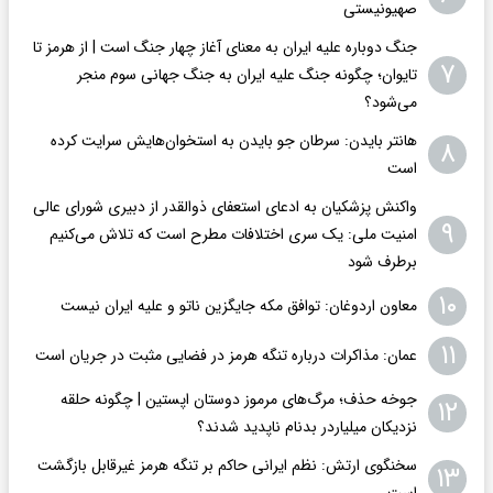
صهیونیستی
جنگ دوباره علیه ایران به معنای آغاز چهار جنگ است | از هرمز تا
۷
تایوان؛ چگونه جنگ علیه ایران به جنگ جهانی سوم منجر
می‌شود؟
هانتر بایدن: سرطان جو بایدن به استخوان‌هایش سرایت کرده
۸
است
واکنش پزشکیان به ادعای استعفای ذوالقدر از دبیری شورای عالی
۹
امنیت ملی: یک سری اختلافات مطرح است که تلاش می‌کنیم
برطرف شود
۱۰
معاون اردوغان: توافق مکه جایگزین ناتو و علیه ایران نیست
۱۱
عمان: مذاکرات درباره تنگه هرمز در فضایی مثبت در جریان است
جوخه حذف؛ مرگ‌های مرموز دوستان اپستین | چگونه حلقه
۱۲
نزدیکان میلیاردر بدنام ناپدید شدند؟
سخنگوی ارتش: نظم ایرانی حاکم بر تنگه هرمز غیرقابل بازگشت
۱۳
است