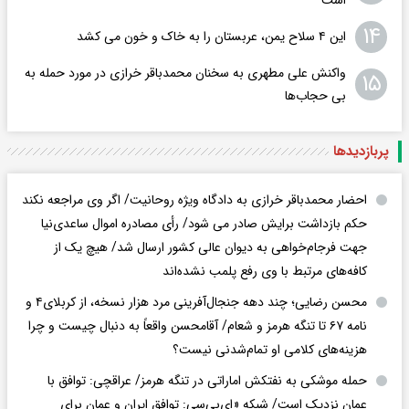
۱۴
این ۴ سلاح یمن، عربستان را به خاک و خون می کشد
واکنش علی مطهری به سخنان محمدباقر خرازی در مورد حمله به
۱۵
بی حجاب‌ها
پربازدید‌ها
احضار محمدباقر خرازی به دادگاه ویژه روحانیت/ اگر وی مراجعه نکند
حکم بازداشت برایش صادر می شود/ رأی مصادره اموال ساعدی‌نیا
جهت فرجام‌خواهی به دیوان عالی کشور ارسال شد/ هیچ یک از
کافه‌های مرتبط با وی رفع پلمب نشده‌اند
محسن رضایی؛ چند دهه جنجال‌آفرینی مرد هزار نسخه، از کربلای۴ و
نامه ۶۷ تا تنگه هرمز و شعام/ آقا‌محسن واقعاً به دنبال چیست و چرا
هزینه‌های کلامی او تمام‌شدنی نیست؟
حمله موشکی به نفتکش اماراتی در تنگه هرمز/ عراقچی: توافق با
عمان نزدیک است/ شبکه «ای‌بی‌سی: توافق ایران و عمان برای