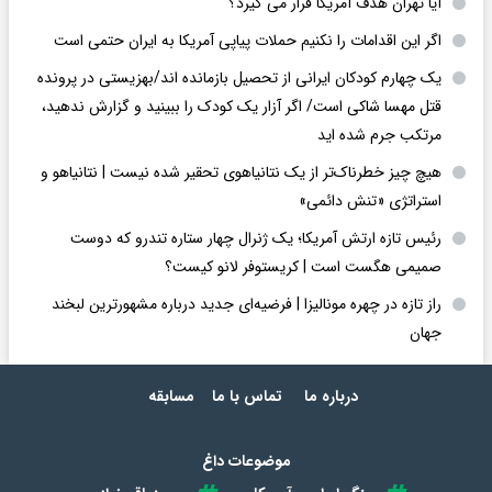
آیا تهران هدف آمریکا قرار می گیرد؟
اگر این اقدامات را نکنیم حملات پیاپی آمریکا به ایران حتمی است
یک چهارم کودکان ایرانی از تحصیل بازمانده اند/بهزیستی در پرونده
قتل مهسا شاکی است/ اگر آزار یک کودک را ببینید و گزارش ندهید،
مرتکب جرم شده اید
هیچ چیز خطرناک‌تر از یک نتانیاهوی تحقیر شده نیست | نتانیاهو و
استراتژی «تنش دائمی»
رئیس تازه ارتش آمریکا؛ یک ژنرال چهار ستاره تندرو که دوست
صمیمی هگست است | کریستوفر لانو کیست؟
راز تازه در چهره مونالیزا | فرضیه‌ای جدید درباره مشهورترین لبخند
جهان
درباره ما
تماس با ما
مسابقه
موضوعات داغ