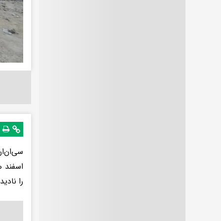
اسفند ه
را نادیده