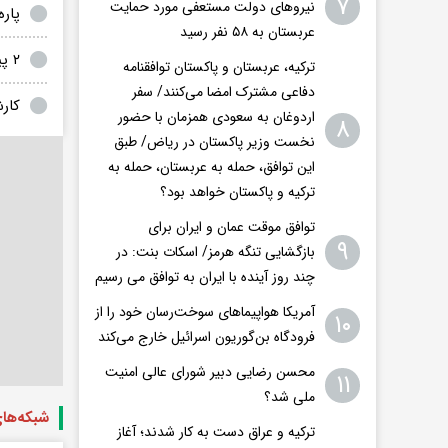
۷
نیروهای دولت مستعفی مورد حمایت
پاره
عربستان به ۵۸ نفر رسید
۲ پیکر دیگر از شهدای مدرسه شجره طیبه میناب شناسایی شدند
ترکیه، عربستان و پاکستان توافقنامه
دفاعی مشترک امضا می‌کنند/ سفر
کار
اردوغان به سعودی همزمان با حضور
۸
نخست وزیر پاکستان در ریاض/ طبق
این توافق، حمله به عربستان، حمله به
ترکیه و پاکستان خواهد بود؟
توافق موقت عمان و ایران برای
۹
بازگشایی تنگه هرمز/ اسکات بنت: در
چند روز آینده با ایران به توافق می رسیم
آمریکا هواپیماهای سوخت‌رسان خود را از
۱۰
فرودگاه بن‌گوریون اسرائیل خارج می‌کند
محسن رضایی دبیر شورای عالی امنیت
۱۱
ملی شد؟
شبکه‌ها
ترکیه و عراق دست به کار شدند؛ آغاز