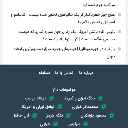
مرتکب جرم شده اید
هیچ چیز خطرناک‌تر از یک نتانیاهوی تحقیر شده نیست | نتانیاهو و
استراتژی «تنش دائمی»
رئیس تازه ارتش آمریکا؛ یک ژنرال چهار ستاره تندرو که دوست
صمیمی هگست است | کریستوفر لانو کیست؟
راز تازه در چهره مونالیزا | فرضیه‌ای جدید درباره مشهورترین لبخند
جهان
درباره ما
تماس با ما
مسابقه
موضوعات داغ
جنگ ایران و آمریکا
دونالد ترامپ
محمدباقر خرازی
توافق ایران و آمریکا
مسعود پزشکیان
تنگه هرمز
فال حافظ
سرگرمی
خرازی