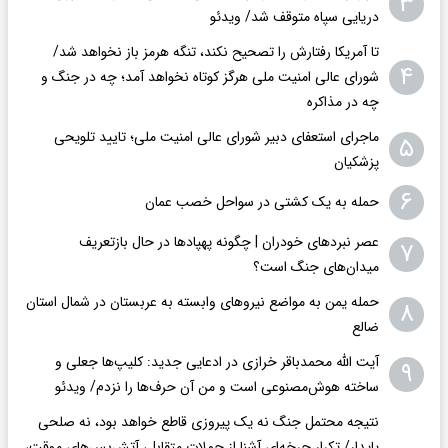
۳
دریایی سپاه متوقف شد/ ویدئو
تا آمریکا رفتارش را تصحیح نکند، تنگه هرمز باز نخواهد شد/
۴
شورای عالی امنیت ملی هرگز کوتاه نخواهد آمد؛ چه در جنگ و
چه در مذاکره
ماجرای استعفای دبیر شورای عالی امنیت ملی؛ تایید تلویحی
۵
پزشکیان
۶
حمله به یک کشتی در سواحل خصب عمان
عصر نبردهای خودران | چگونه پهپادها در حال بازتعریف
۷
میدان‌های جنگ است؟
حمله یمن به مواضع نیروهای وابسته به عربستان در شمال استان
۸
ضالع
آیت الله محمدباقر خرازی در ادعایی جدید: کلیپ‌ها جعلی و
۹
ساخته هوش‌مصنوعی است و من آن حرف‌ها را نزدم/ ویدئو
نتیجه محتمل جنگ نه یک پیروزی قاطع خواهد بود، نه صلحی
پایدار/ تکرار چرخه‌ای آشنا از حملات متقابل، آتش‌بس‌های موقت،