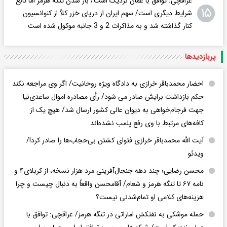
عراقچی: توافق با عمان نزدیک است/ باز شدن تنگه هرمز اما تابع
۱۵
شرایط دیگری است/ سهم ایران از دریای خزر کلاً از کنوانسیون
کنار گذاشته شد و به مذاکرات 2 و 3 جانبه موکول شده است
پربازدید‌ها
احضار محمدباقر خرازی به دادگاه ویژه روحانیت/ اگر وی مراجعه نکند
حکم بازداشت برایش صادر می شود/ رأی مصادره اموال ساعدی‌نیا
جهت فرجام‌خواهی به دیوان عالی کشور ارسال شد/ هیچ یک از
کافه‌های مرتبط با وی رفع پلمب نشده‌اند
آیت الله محمدباقر خرازی فتوای کشتن بی‌حجاب‌ها را صادر کرد!/
ویدئو
محسن رضایی؛ چند دهه جنجال‌آفرینی مرد هزار نسخه، از کربلای۴ و
نامه ۶۷ تا تنگه هرمز و شعام/ آقا‌محسن واقعاً به دنبال چیست و چرا
هزینه‌های کلامی او تمام‌شدنی نیست؟
حمله موشکی به نفتکش اماراتی در تنگه هرمز/ عراقچی: توافق با