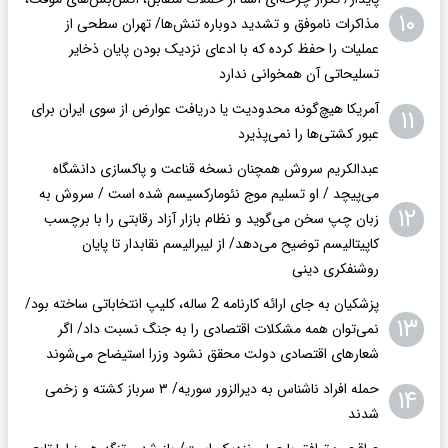
۱۰
مذاکرات ناموفق و تشدید دوباره تنش‌ها/ تهران سطحی از
عملیات را حفظ کرده که با ادعای نزدیک بودن پایان ذخایر
تسلیحاتی آن همخوانی ندارد
آمریکا هیچ‌گونه محدودیت یا دریافت عوارض از سوی ایران برای
۱۱
عبور کشتی‌ها را نمی‌پذیرد
عبدالکریم سروش همچنان نسخه قناعت و پاکسازی دانشگاه
می‌پیچد / او تسلیم موج نئومارکسیسم شده است / سروش به
۱۲
زبان چپ سخن می‌گوید و نظام بازار آزاد رقابتی را با برچسب
کاپیتالیسم توضیح می‌دهد/ از لیبرالیسم نقابدار تا پایان
روشنفکری دینی
پزشکیان به جای ارائه کارنامه 2 ساله، کلیپ انتخاباتی ساخته بود/
۱۳
نمی‌توان همه مشکلات اقتصادی را به جنگ نسبت داد/ اگر
شعار‌های اقتصادی دولت محقق نشود وزرا استیضاح می‌شوند
حمله افراد ناشناس به دیرالزور سوریه/ ۳ سرباز کشته و زخمی
۱۴
شدند