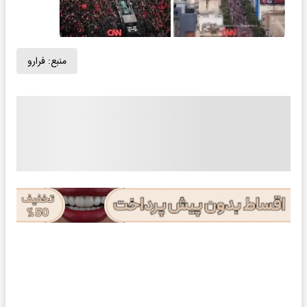
منبع:
فرارو