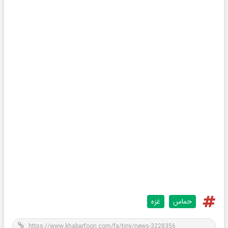
حماس
غزه