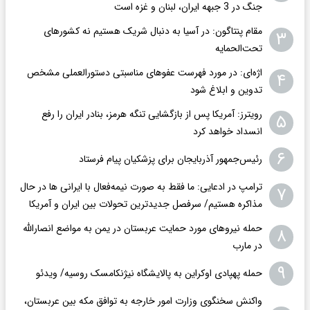
جنگ در 3 جبهه ایران، لبنان و غزه است
مقام پنتاگون: در آسیا به دنبال شریک هستیم نه کشورهای
۳
تحت‌الحمایه
اژه‌ای: در مورد فهرست عفوهای مناسبتی دستورالعملی مشخص
۴
تدوین و ابلاغ شود
رویترز: آمریکا پس از بازگشایی تنگه هرمز، بنادر ایران را رفع
۵
انسداد خواهد کرد
۶
رئیس‌جمهور آذربایجان برای پزشکیان پیام فرستاد
ترامپ در ادعایی: ما فقط به‌ صورت نیمه‌فعال با ایرانی ها در حال
۷
مذاکره هستیم/ سرفصل جدیدترین تحولات بین ایران و آمریکا
حمله نیروهای مورد حمایت عربستان در یمن به مواضع انصارالله
۸
در مارب
۹
حمله پهپادی اوکراین به پالایشگاه نیژنکامسک روسیه/ ویدئو
واکنش سخنگوی وزارت امور خارجه به توافق مکه بین عربستان،