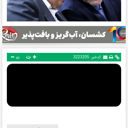
ت
کدخبر:
3223205
ت