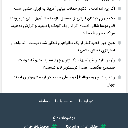
اگر این اقدامات را نکنیم حملات پیاپی آمریکا به ایران حتمی است
یک چهارم کودکان ایرانی از تحصیل بازمانده اند/بهزیستی در پرونده
قتل مهسا شاکی است/ اگر آزار یک کودک را ببینید و گزارش ندهید،
مرتکب جرم شده اید
هیچ چیز خطرناک‌تر از یک نتانیاهوی تحقیر شده نیست | نتانیاهو و
استراتژی «تنش دائمی»
رئیس تازه ارتش آمریکا؛ یک ژنرال چهار ستاره تندرو که دوست
صمیمی هگست است | کریستوفر لانو کیست؟
راز تازه در چهره مونالیزا | فرضیه‌ای جدید درباره مشهورترین لبخند
جهان
درباره ما
تماس با ما
مسابقه
موضوعات داغ
جنگ ایران و آمریکا
محمدباقر خرازی