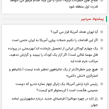
سلاح های خطرناک ترکیه/ آنکارا با این چند اقدام مرموز می خواهد
قدرت اول منطقه شود
پیشنهاد سردبیر
آیا تهران هدف آمریکا قرار می گیرد؟
اگر این اقدامات را نکنیم حملات پیاپی آمریکا به ایران حتمی است
یک چهارم کودکان ایرانی از تحصیل بازمانده اند/بهزیستی در پرونده
قتل مهسا شاکی است/ اگر آزار یک کودک را ببینید و گزارش ندهید،
مرتکب جرم شده اید
هیچ چیز خطرناک‌تر از یک نتانیاهوی تحقیر شده نیست | نتانیاهو و
استراتژی «تنش دائمی»
رئیس تازه ارتش آمریکا؛ یک ژنرال چهار ستاره تندرو که دوست
صمیمی هگست است | کریستوفر لانو کیست؟
راز تازه در چهره مونالیزا | فرضیه‌ای جدید درباره مشهورترین لبخند
جهان