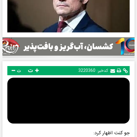
ت
کدخبر:
3220360
ت
جو کنت اظهار کرد: