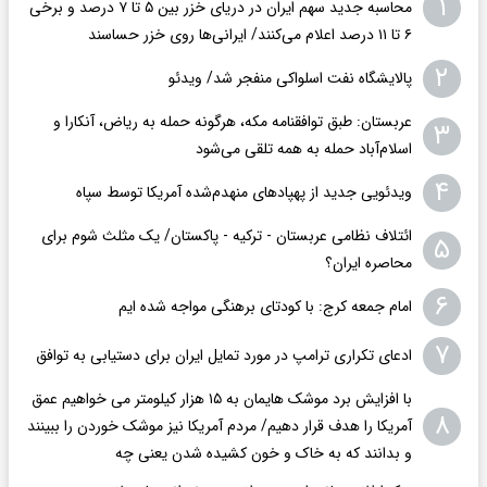
۱
محاسبه جدید سهم ایران در دریای خزر بین ۵ تا ۷ درصد و برخی
۶ تا ۱۱ درصد اعلام می‌کنند/ ایرانی‌ها روی خزر حساسند
۲
پالایشگاه نفت اسلواکی منفجر شد/ ویدئو
عربستان: طبق توافقنامه مکه، هرگونه حمله به ریاض، آنکارا و
۳
اسلام‌آباد حمله به همه تلقی می‌شود
۴
ویدئویی جدید از پهپادهای منهدم‌شده آمریکا توسط سپاه
ائتلاف نظامی عربستان - ترکیه - پاکستان/ یک مثلث شوم برای
۵
محاصره ایران؟
۶
امام جمعه کرج: با کودتای برهنگی مواجه شده ایم
۷
ادعای تکراری ترامپ در مورد تمایل ایران برای دستیابی به توافق
با افزایش برد موشک هایمان به ۱۵ هزار کیلومتر می خواهیم عمق
۸
آمریکا را هدف قرار دهیم/ مردم آمریکا نیز موشک خوردن را ببینند
و بدانند که به خاک و خون کشیده شدن یعنی چه