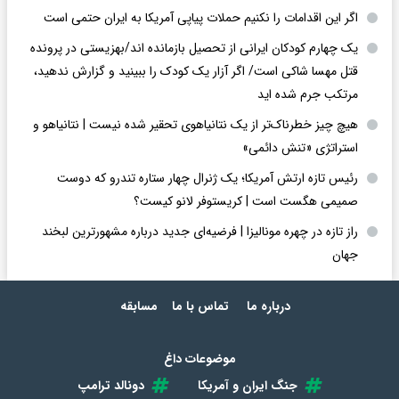
اگر این اقدامات را نکنیم حملات پیاپی آمریکا به ایران حتمی است
یک چهارم کودکان ایرانی از تحصیل بازمانده اند/بهزیستی در پرونده
قتل مهسا شاکی است/ اگر آزار یک کودک را ببینید و گزارش ندهید،
مرتکب جرم شده اید
هیچ چیز خطرناک‌تر از یک نتانیاهوی تحقیر شده نیست | نتانیاهو و
استراتژی «تنش دائمی»
رئیس تازه ارتش آمریکا؛ یک ژنرال چهار ستاره تندرو که دوست
صمیمی هگست است | کریستوفر لانو کیست؟
راز تازه در چهره مونالیزا | فرضیه‌ای جدید درباره مشهورترین لبخند
جهان
درباره ما
تماس با ما
مسابقه
موضوعات داغ
جنگ ایران و آمریکا
دونالد ترامپ