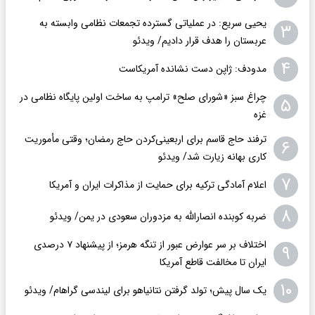
یحیی سریع: در عملیاتی گسترده تجمعات نظامی وابسته به
۳
عربستان را هدف قرار دادیم/ ویدئو
۴
مدودف: ژاپن دست نشانده آمریکاست
چراغ سبز «شورای صلح» ترامپ به ساخت اولین پایگاه نظامی در
۵
غزه
ترفند حاج قاسم برای اربعینی‌کردن حاج رمضان؛ وقتی مأموریت
۶
کاری بهانه زیارت شد/ ویدئو
۷
اعلام آمادگی ترکیه برای حمایت از مذاکرات ایران و آمریکا
۸
ضربه کوبنده انصارالله به مزدوران سعودی در یمن/ ویدئو
اختلاف بر سر عوارض عبور از تنگه هرمز؛ از پیشنهاد ۷ درصدی
۹
ایران تا مخالفت قاطع آمریکا
۱۰
یک سال پیش؛ تولد گرفتن نتانیاهو برای لیندسی گراهام/ ویدئو