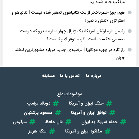
مرتکب جرم شده اید
هیچ چیز خطرناک‌تر از یک نتانیاهوی تحقیر شده نیست | نتانیاهو و
استراتژی «تنش دائمی»
رئیس تازه ارتش آمریکا؛ یک ژنرال چهار ستاره تندرو که دوست
صمیمی هگست است | کریستوفر لانو کیست؟
راز تازه در چهره مونالیزا | فرضیه‌ای جدید درباره مشهورترین لبخند
جهان
درباره ما
تماس با ما
مسابقه
موضوعات داغ
جنگ ایران و آمریکا
دونالد ترامپ
توافق ایران و آمریکا
مسعود پزشکیان
حمله آمریکا به ایران
فال حافظ
سرگرمی
مذاکره ایران و آمریکا
تنگه هرمز