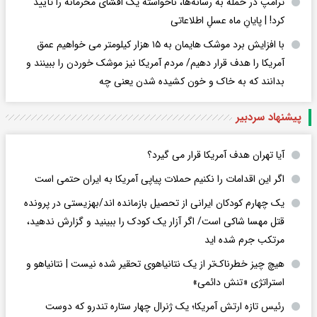
ترامپ در حمله‌ به رسانه‌ها، ناخواسته یک افشای محرمانه را تأیید
کرد! |‌ پایانِ ماه عسلِ اطلاعاتی
با افزایش برد موشک هایمان به ۱۵ هزار کیلومتر می خواهیم عمق
آمریکا را هدف قرار دهیم/ مردم آمریکا نیز موشک خوردن را ببینند و
بدانند که به خاک و خون کشیده شدن یعنی چه
پیشنهاد سردبیر
آیا تهران هدف آمریکا قرار می گیرد؟
اگر این اقدامات را نکنیم حملات پیاپی آمریکا به ایران حتمی است
یک چهارم کودکان ایرانی از تحصیل بازمانده اند/بهزیستی در پرونده
قتل مهسا شاکی است/ اگر آزار یک کودک را ببینید و گزارش ندهید،
مرتکب جرم شده اید
هیچ چیز خطرناک‌تر از یک نتانیاهوی تحقیر شده نیست | نتانیاهو و
استراتژی «تنش دائمی»
رئیس تازه ارتش آمریکا؛ یک ژنرال چهار ستاره تندرو که دوست