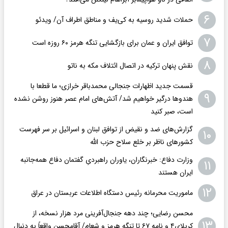
۶
حملات شدید روسیه به کی‌یف و مناطق اطراف آن/ ویدئو
۷
توافق ایران و عمان برای بازگشایی تنگه هرمز ۶۰ روزه است
۸
نقش پنهان ترکیه در اتصال ائتلاف مکه به ناتو
قسمت جدید اظهارات جنجالی محمدباقر خرازی؛ ما قطعا با
۹
هندوها درگیر خواهیم شد/ آتش‌های امام عصر هنوز روشن نشده
است، صبر کنید
گزارش‌های ضد و نقیض از توافق لبنان و اسرائیل بر سر فهرست
۱۰
کشورهای ناظر بر خلع سلاح حزب الله
وزارت دفاع: خبرنگاران، یاوران راهبردیِ گفتمان دفاع همه‌جانبه
۱۱
ایران هستند
۱۲
ماموریت محرمانه رئیس دستگاه اطلاعات عربستان در عراق
محسن رضایی؛ چند دهه جنجال‌آفرینی مرد هزار نسخه، از
۱۳
کربلای۴ و نامه ۶۷ تا تنگه هرمز و شعام/ آقا‌محسن واقعاً به دنبال