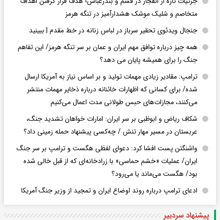
جزئیات تازه از انفجار در قشم و بندرعباس؛ هدف قرار گرفتن اهداف
متخاصم و شلیک موشک هشدارآمیز در تنگه هرمز
جنجال ویدئوی تحقیر سرباز در لباس زنانه در خط مقدم | ببینید
همه چیز درباره توافق مهم ایران و عمان بر سر تنگه هرمز/ این تفاهم
جنگ را برای همیشه پایان می دهد؟
ترامپ: مقادیر زیادی مهمات تولید و بر اساس نیاز به آمریکا ارسال
شده/ برای کسانی که اظهارات خائنانه درباره ذخایر مهمات منتشر
می‌کنند، مجازات‌های حبس طولانی مدت اعمال می‌کنیم
شکاف ریاض و ابوظبی بر سر ایران: امارات خواهان تشدید جنگ،
عربستان در مسیر مهار تنش / چه‌کسی پیشنهاد حمله زمینی داد؟
واشنگتن پست افشا کرد: دعوای لفظی هگست و ترامپ بر سر جنگ
ایران/ عملیات «خشم حماسی» با زرادخانه‌ای که از قبل خالی شده
بود/ هگست می‌ماند یا می‌رود؟
ادعای ترامپ درباره روند اوضاع ایران و تمجید از وزیر جنگ آمریکا
پیشنهاد سردبیر