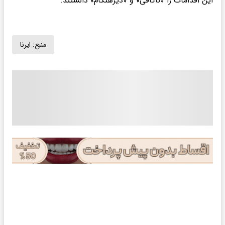
این اقدامات را «ناکافی» و «دیرهنگام» دانستند.
منبع:
ایرنا