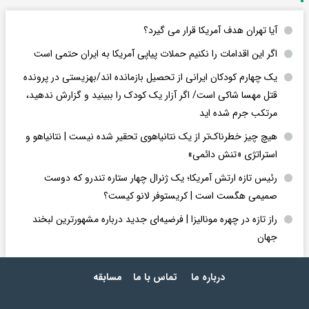
آیا تهران هدف آمریکا قرار می گیرد؟
اگر این اقدامات را نکنیم حملات پیاپی آمریکا به ایران حتمی است
یک چهارم کودکان ایرانی از تحصیل بازمانده اند/بهزیستی در پرونده
قتل مهسا شاکی است/ اگر آزار یک کودک را ببینید و گزارش ندهید،
مرتکب جرم شده اید
هیچ چیز خطرناک‌تر از یک نتانیاهوی تحقیر شده نیست | نتانیاهو و
استراتژی «تنش دائمی»
رئیس تازه ارتش آمریکا؛ یک ژنرال چهار ستاره تندرو که دوست
صمیمی هگست است | کریستوفر لانو کیست؟
راز تازه در چهره مونالیزا | فرضیه‌ای جدید درباره مشهورترین لبخند
جهان
درباره ما
تماس با ما
مسابقه