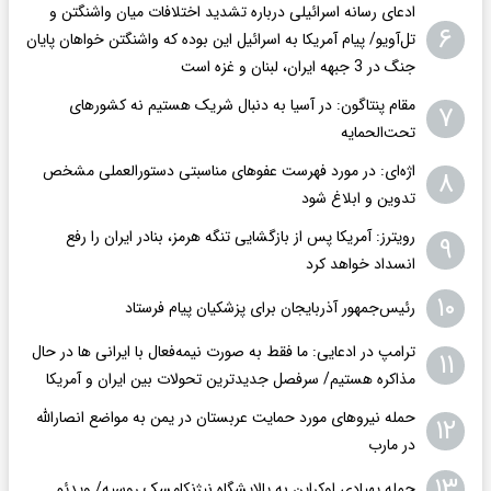
ادعای رسانه اسرائیلی درباره تشدید اختلافات میان واشنگتن و
۶
تل‌آویو/ پیام آمریکا به اسرائیل این بوده که واشنگتن خواهان پایان
جنگ در 3 جبهه ایران، لبنان و غزه است
مقام پنتاگون: در آسیا به دنبال شریک هستیم نه کشورهای
۷
تحت‌الحمایه
اژه‌ای: در مورد فهرست عفوهای مناسبتی دستورالعملی مشخص
۸
تدوین و ابلاغ شود
رویترز: آمریکا پس از بازگشایی تنگه هرمز، بنادر ایران را رفع
۹
انسداد خواهد کرد
۱۰
رئیس‌جمهور آذربایجان برای پزشکیان پیام فرستاد
ترامپ در ادعایی: ما فقط به‌ صورت نیمه‌فعال با ایرانی ها در حال
۱۱
مذاکره هستیم/ سرفصل جدیدترین تحولات بین ایران و آمریکا
حمله نیروهای مورد حمایت عربستان در یمن به مواضع انصارالله
۱۲
در مارب
۱۳
حمله پهپادی اوکراین به پالایشگاه نیژنکامسک روسیه/ ویدئو