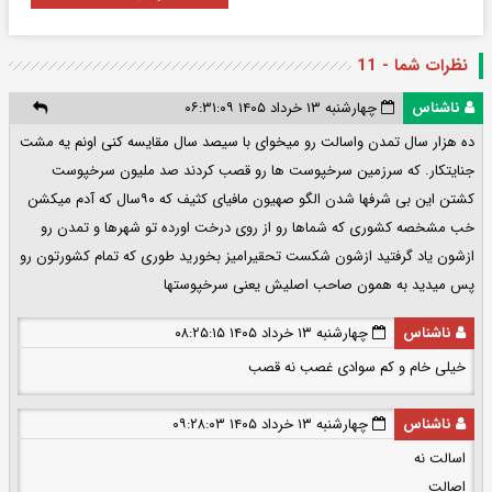
نظرات شما - 11
ناشناس
چهارشنبه ۱۳ خرداد ۱۴۰۵ ۰۶:۳۱:۰۹
ده هزار سال تمدن واسالت رو میخوای با سیصد سال مقایسه کنی اونم یه مشت
جنایتکار. که سرزمین سرخپوست ها رو قصب کردند صد ملیون سرخپوست
کشتن این بی شرفها شدن الگو صهیون مافیای کثیف که ۹۰سال که آدم میکشن
خب مشخصه کشوری که شماها رو از روی درخت اورده تو شهرها و تمدن رو
ازشون یاد گرفتید ازشون شکست تحقیرامیز بخورید طوری که تمام کشورتون رو
پس میدید به همون صاحب اصلیش یعنی سرخپوستها
ناشناس
چهارشنبه ۱۳ خرداد ۱۴۰۵ ۰۸:۲۵:۱۵
خیلی خام و کم سوادی غصب نه قصب
ناشناس
چهارشنبه ۱۳ خرداد ۱۴۰۵ ۰۹:۲۸:۰۳
اسالت نه
اصالت