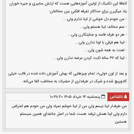
اتفاقا این تکنیک از اولین آموزه‌هایی هست که ارتش سایبری و جیره خوران
یاد میگیرن برای حداکثر تفرقه افکنی بین مخالفان:
- من خودم دل خوشی از اینا ندارم ولی...
- منم مخالف اینا هستم ولی...
- هر دو طرف فاسد و جنایتکارن ولی...
- اینا هم فرقی با اونا ندارن ولی...
- لعنت به همه شون ولی...
- اینا که ۴٧ ساله ثابت کردن عرضه ندارن ولی...
و بعد از اون «ولی»، تمام چیزهایی که بهش آموزش داده شده در قالب خیلی
کادوپیچ شده و شیک در طرفداری از حضرات به مخاطب القا می‌کنه.
ناشناس
پنجشنبه ۱۴ خرداد ۱۴۰۵ ۱۰:۴۸:۲۰
من طرفدار اینا نیسم ولی من از اینا خوشم نمیاد ولی من خودم هم اعتراض
دارم ولی اینا همش ترفند هست شما در اصل جانفدای همین سیستم
هستین