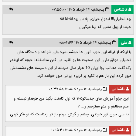
ناشناس
پنجشنبه ۱۴ خرداد ۱۴۰۵ ۰۷:۵۵:۰۰
چه تحلیلی!!! آبدوغ خیاری پلاس بود😂😂😂
حیف از پول مفتی که اینا میگیرن
علی
پنجشنبه ۱۴ خرداد ۱۴۰۵ ۰۸:۰۶:۴۴
با اینکه از قیافه این حزب الهی ها خوشم نمیاد ولی شواهد و دستگاه های
تحلیلی موفق دارن این صحبت ها رو تائید می کنن متاسفانه!! خوبه که اینقدر
رک گفت مطالب رو! ایران 10 هزار سال سربلند از این دسیسه های دشمنانش
عبور کرده این بار هم با تکیه بر غریزه ایرانی عبور خواهد کرد.
ناشناس
پنجشنبه ۱۴ خرداد ۱۴۰۵ ۰۸:۳۷:۵۸
این جزو آموزش های جدیدتونه!؟ که اول کامنت بگید من طرفدار نیستم و
منم مخالفم و منم معترضم و... ؟
نه علی جون کور خوندی. چشم و گوش مردم باز تر ازیناست که تو فکر کردی
ناشناس
پنجشنبه ۱۴ خرداد ۱۴۰۵ ۱۰:۱۵:۳۱