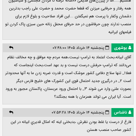
هستیم.....اما از پیرزن‌های قدیمی ۸۰ساله گرفته تا مردان مجلسی و سیاسیون
همه رفتار و حرفایی میزنن که قطعا حضرت محمد و حضرت علی راجب بدترین
دشمنان و‌کفار با پرست هم نمیگفتن ...این افراد صلاحیت و بلوغ لازم برای
منصب ندارند چون حرفاشون در حد حرفای محفل زنانه حین سبزی پاک کردن تو
فیلمهای ایرانیه
بوشهری
پنجشنبه ۱۴ خرداد ۱۴۰۵ ۰۷:۴۸:۰۰
آقای ابیانه،بحث اعتماد به ترامپ نیست،همه مردم چه موافق و چه مخالف نظام
می‌دانند که ترامپ حرفش درست نیست و بد عهد است،بحث اینجاست که
فعلا۱_ تنها سلاح دفاعی کشور موشک است و قدرت ضربه زدن ما به آنها محدودتر
است ۲_ در درگیری جدید احتمال قوی این کشورک های خلیج فارس دیگر
بصورت علنی وارد می شوند ۳_ با احتمال ورود عربستان، پاکستان مجبور به ورود
است. آیا ایران می تواند همزمان با همه بجنگند؟
ناشناس
پنجشنبه ۱۴ خرداد ۱۴۰۵ ۰۷:۵۴:۲۸
فارغ از درست یا غلط بودن نظرش ،بدبختی اینه که امثال قديري ابیانه در این
کشور صاحب منصب هستن