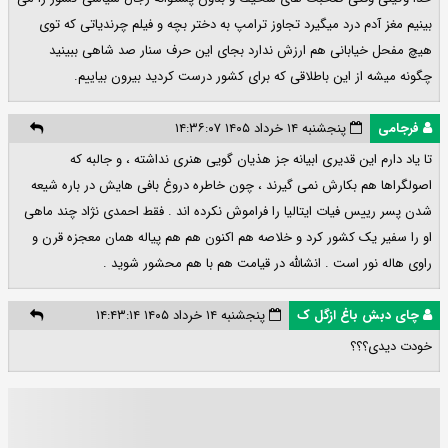
بینیم مغز آدم درد میگیرد تجاوز ترامپ به دختر بچه و فیلم چرندیاتی که توی
هیچ مفحل خیابانی هم ارزش ندارد بجای این حرف سنار صد شاهی ببینید
چگونه میشه از این باطلاقی که برای کشور درست کردید بیرون بیاییم.
فرجامی
پنجشنبه ۱۴ خرداد ۱۴۰۵ ۱۴:۳۶:۰۷
تا یاد دارم این قدیری ابیانه جز هذیان گویی هنری نداشته ، و جالبه که
اصولگراها هم بکارش نمی گیرند ، چون خاطره دروغ بافی هایش در باره شیعه
شدن پسر رییس فیات ایتالیا را فراموش نکرده اند . فقط احمدی نژاد چند ماهی
او را سفیر یک کشور کرد و خلاصه هم اکنون هم هم پیاله همان معجزه قرن و
راوی هاله نور است . انشالله در قیامت هم با هم محشور شوید .
چای دبش باغ ازگل ک
پنجشنبه ۱۴ خرداد ۱۴۰۵ ۱۴:۴۳:۱۴
خودت دیدی؟؟؟