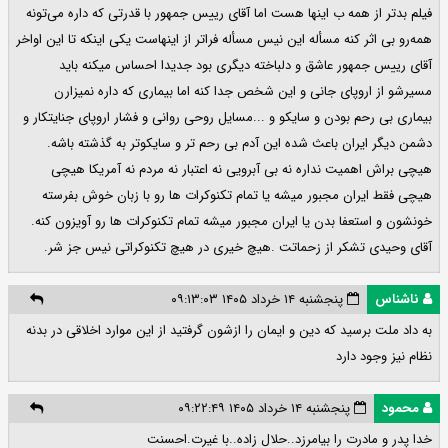
فیلم بدتر از همه ب اینها هست اما آقای رییس جمهور با قدرتی که داره می‌تونه
همه‌رو بی اثر کنه مسأله این نیس مسأله فراتر از اینهاست یکی اینکه تا این اواخر
آقای رییس جمهور عاشق و دلباخته دیگری بود جدیدا احساس میکنه باید
مسیرشو از اروپای جانی و این شخص جدا کنه اما بیماری که داره نمیزارن
بیماری بی رحم بودن و سایکو و ...مسایل روحی روانی و فشار اروپای جنایتکار و
دشمن دیگر ایران باعث شده این آدم بی رحم تر و سایکوتر به گذشته باشه.
هیچی براش اهمیت نداره نه بی آبرویی نه اعتبار نه مردم نه آمریکا هیچی
هیچی فقط ایران مجبور میشه یا تمام تکنوکرات ها رو با زبان خوش بفرسته
خونشون و استعفا بدن یا ایران مجبور میشه تمام تکنوکرات ها رو آویزون کنه.
آقای وحیدی تشکر از زحماتت .هیچ خیری در هیچ تکنوکراتی نیس جز شر.
ناشناس
پنجشنبه ۱۴ خرداد ۱۴۰۵ ۰۹:۱۳:۰۳
به داد ملت برسید که دین و ایمان را ازشون گرفتید از این موارد اخلاقی در بدنه
نظام نیز وجود دارد
محمود
پنجشنبه ۱۴ خرداد ۱۴۰۵ ۰۹:۲۲:۴۹
خدا پدر و مادرت را بیامرزد..حلال زاده‌‌..با غیرت.‌احسنت