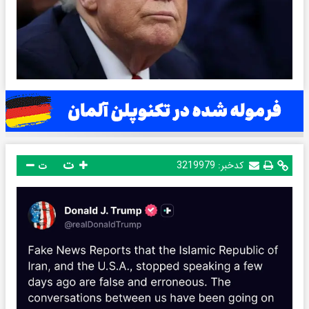
ت
کدخبر:
3219979
ت