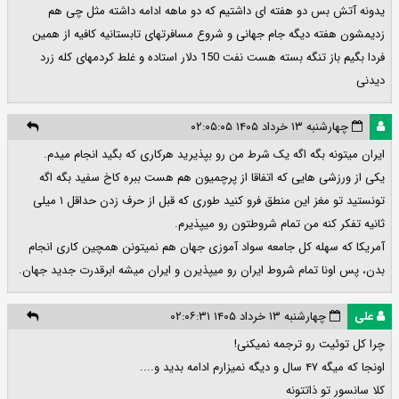
یدونه آتش بس دو هفته ای داشتیم که دو ماهه ادامه داشته مثل چی هم
زدیمشون هفته دیگه جام جهانی و شروع مسافرتهای تابستانیه کافیه از همین
فردا بگیم باز تنگه بسته هست نفت 150 دلار استاده و غلط کردمهای کله زرد
دیدنی
چهارشنبه ۱۳ خرداد ۱۴۰۵ ۰۲:۰۵:۰۵
ایران میتونه بگه اگه یک شرط من رو بپذیرید هرکاری که بگید انجام میدم.
یکی از ورزشی هایی که اتفاقا از پرچمیون هم هست ببره کاخ سفید بگه اگه
تونستید تو مغز این منطق فرو کنید طوری که قبل از حرف زدن حداقل ۱ میلی
ثانیه تفکر کنه من تمام شروطتون رو میپذیرم.
آمریکا که سهله کل جامعه سواد آموزی جهان هم نمیتونن همچین کاری انجام
بدن، پس اونا تمام شروط ایران رو میپذیرن و ایران میشه ابرقدرت جدید جهان.
علی
چهارشنبه ۱۳ خرداد ۱۴۰۵ ۰۲:۰۶:۳۱
چرا کل توئیت رو‌ ترجمه نمیکنی!
اونجا که میگه ۴۷ سال و دیگه نمیزارم ادامه بدید و....
کلا سانسور تو ذاتتونه