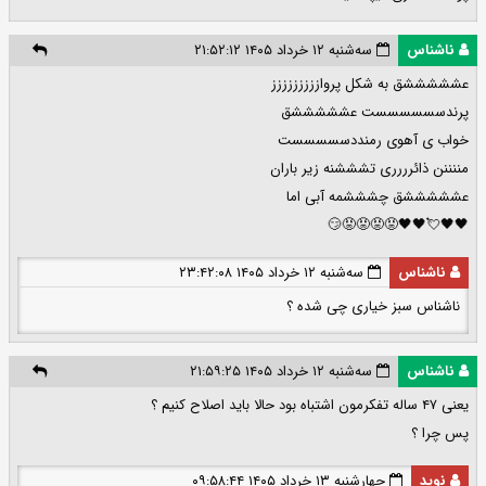
ناشناس
سه‌شنبه ۱۲ خرداد ۱۴۰۵ ۲۱:۵۲:۱۲
عشششششق به شکل پرواززززززززز
پرندسسسسسست عشششششق
خواب ی آهوی رمنددسسسسست
مننننن ذائرررری تشششنه زیر باران
عشششششق چشششمه آبی اما
🖤🖤💘🖤🖤😡😡😡😡😏
ناشناس
سه‌شنبه ۱۲ خرداد ۱۴۰۵ ۲۳:۴۲:۰۸
ناشناس سبز خیاری چی شده ؟
ناشناس
سه‌شنبه ۱۲ خرداد ۱۴۰۵ ۲۱:۵۹:۲۵
یعنی ۴۷ ساله تفکرمون اشتباه بود حالا باید اصلاح کنیم ؟
پس چرا ؟
نوید
چهارشنبه ۱۳ خرداد ۱۴۰۵ ۰۹:۵۸:۴۴