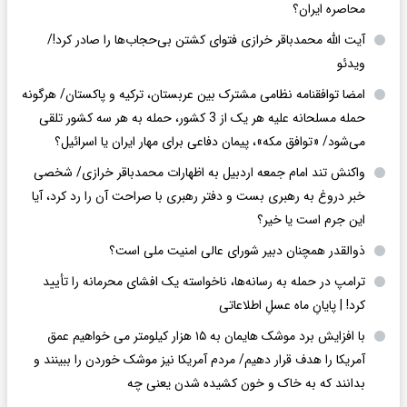
محاصره ایران؟
آیت الله محمدباقر خرازی فتوای کشتن بی‌حجاب‌ها را صادر کرد!/
ویدئو
امضا توافقنامه نظامی مشترک بین عربستان، ترکیه و پاکستان/ هرگونه
حمله مسلحانه علیه هر یک از 3 کشور، حمله به هر سه کشور تلقی
می‌شود/ «توافق مکه»، پیمان دفاعی برای مهار ایران یا اسرائیل؟
واکنش تند امام جمعه اردبیل به اظهارات محمدباقر خرازی/ شخصی
خبر دروغ به رهبری بست و دفتر رهبری با صراحت آن را رد کرد، آیا
این جرم است یا خیر؟
ذوالقدر همچنان دبیر شورای ‌عالی امنیت ملی است؟
ترامپ در حمله‌ به رسانه‌ها، ناخواسته یک افشای محرمانه را تأیید
کرد! |‌ پایانِ ماه عسلِ اطلاعاتی
با افزایش برد موشک هایمان به ۱۵ هزار کیلومتر می خواهیم عمق
آمریکا را هدف قرار دهیم/ مردم آمریکا نیز موشک خوردن را ببینند و
بدانند که به خاک و خون کشیده شدن یعنی چه