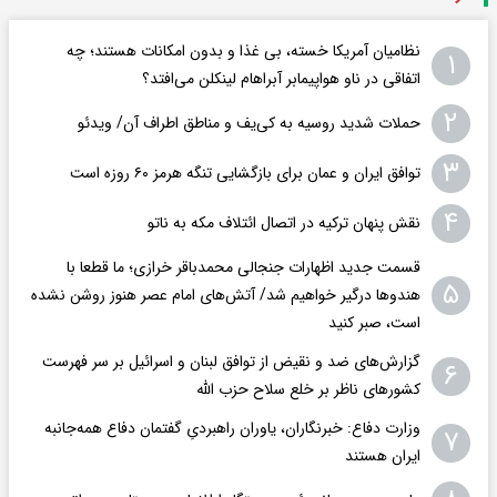
نظامیان آمریکا خسته، بی غذا و بدون امکانات هستند؛ چه
۱
اتفاقی در ناو هواپیمابر آبراهام لینکلن می‌افتد؟
۲
حملات شدید روسیه به کی‌یف و مناطق اطراف آن/ ویدئو
۳
توافق ایران و عمان برای بازگشایی تنگه هرمز ۶۰ روزه است
۴
نقش پنهان ترکیه در اتصال ائتلاف مکه به ناتو
قسمت جدید اظهارات جنجالی محمدباقر خرازی؛ ما قطعا با
۵
هندوها درگیر خواهیم شد/ آتش‌های امام عصر هنوز روشن نشده
است، صبر کنید
گزارش‌های ضد و نقیض از توافق لبنان و اسرائیل بر سر فهرست
۶
کشورهای ناظر بر خلع سلاح حزب الله
وزارت دفاع: خبرنگاران، یاوران راهبردیِ گفتمان دفاع همه‌جانبه
۷
ایران هستند