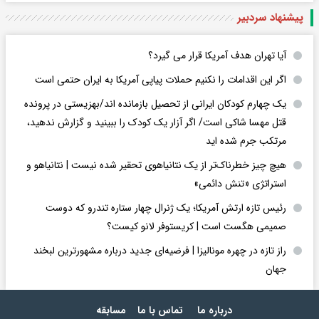
پیشنهاد سردبیر
آیا تهران هدف آمریکا قرار می گیرد؟
اگر این اقدامات را نکنیم حملات پیاپی آمریکا به ایران حتمی است
یک چهارم کودکان ایرانی از تحصیل بازمانده اند/بهزیستی در پرونده
قتل مهسا شاکی است/ اگر آزار یک کودک را ببینید و گزارش ندهید،
مرتکب جرم شده اید
هیچ چیز خطرناک‌تر از یک نتانیاهوی تحقیر شده نیست | نتانیاهو و
استراتژی «تنش دائمی»
رئیس تازه ارتش آمریکا؛ یک ژنرال چهار ستاره تندرو که دوست
صمیمی هگست است | کریستوفر لانو کیست؟
راز تازه در چهره مونالیزا | فرضیه‌ای جدید درباره مشهورترین لبخند
جهان
درباره ما
تماس با ما
مسابقه