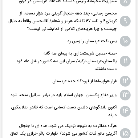
۸
ماموریت محرمانه رئیس دستگاه اطلاعات عربستان در عراق
محسن رضایی؛ چند دهه جنجال‌آفرینی مرد هزار نسخه، از
۹
کربلای۴ و نامه ۶۷ تا تنگه هرمز و شعام/ آقا‌محسن واقعاً به دنبال
چیست و چرا هزینه‌های کلامی او تمام‌شدنی نیست؟
۱۰
یمن نفت عربستان را زمین زد
حمله حسین شریعتمداری به پیمان سه گانه
۱۱
پاکستان،عربستان،ترکیه/ سران این سه کشور در قتل عام غزه
دست داشتند
۱۲
فرار هواپیماها از فرودگاه جده عربستان
۱۳
وزیر دفاع پاکستان: جهان اسلام باید در برابر اسرائیل متحد شود
اکنون بلندگوهای دشمن دست کسانی است که ظاهر انقلابیگری
۱۴
دارند
هرگاه مذاکرات به نتیجه نزدیک می شود، عده ای با جنجال
۱۵
آفرینی مانع ثبات کشور می شوند/ اظهارات باقر خرازی یک اتفاق