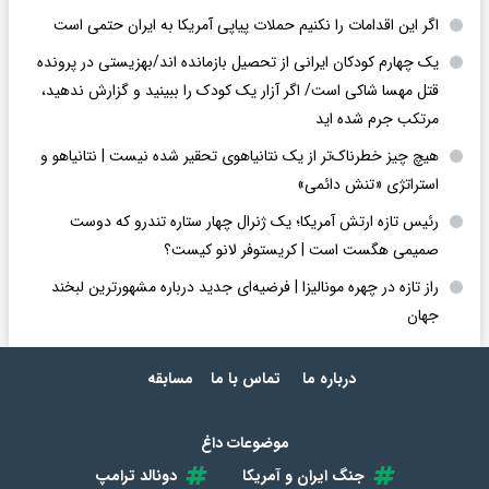
اگر این اقدامات را نکنیم حملات پیاپی آمریکا به ایران حتمی است
یک چهارم کودکان ایرانی از تحصیل بازمانده اند/بهزیستی در پرونده
قتل مهسا شاکی است/ اگر آزار یک کودک را ببینید و گزارش ندهید،
مرتکب جرم شده اید
هیچ چیز خطرناک‌تر از یک نتانیاهوی تحقیر شده نیست | نتانیاهو و
استراتژی «تنش دائمی»
رئیس تازه ارتش آمریکا؛ یک ژنرال چهار ستاره تندرو که دوست
صمیمی هگست است | کریستوفر لانو کیست؟
راز تازه در چهره مونالیزا | فرضیه‌ای جدید درباره مشهورترین لبخند
جهان
درباره ما
تماس با ما
مسابقه
موضوعات داغ
جنگ ایران و آمریکا
دونالد ترامپ