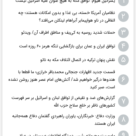
۱
یسرائیل هیوم: توافق مکه به هیچ عنوان علیه اسرائیل نیست
نظامیان آمریکا خسته، بی غذا و بدون امکانات هستند؛ چه
۲
اتفاقی در ناو هواپیمابر آبراهام لینکلن می‌افتد؟
۳
حملات شدید روسیه به کی‌یف و مناطق اطراف آن/ ویدئو
۴
توافق ایران و عمان برای بازگشایی تنگه هرمز ۶۰ روزه است
۵
نقش پنهان ترکیه در اتصال ائتلاف مکه به ناتو
قسمت جدید اظهارات جنجالی محمدباقر خرازی؛ ما قطعا با
۶
هندوها درگیر خواهیم شد/ آتش‌های امام عصر هنوز روشن نشده
است، صبر کنید
گزارش‌های ضد و نقیض از توافق لبنان و اسرائیل بر سر فهرست
۷
کشورهای ناظر بر خلع سلاح حزب الله
وزارت دفاع: خبرنگاران، یاوران راهبردیِ گفتمان دفاع همه‌جانبه
۸
ایران هستند
۹
ماموریت محرمانه رئیس دستگاه اطلاعات عربستان در عراق