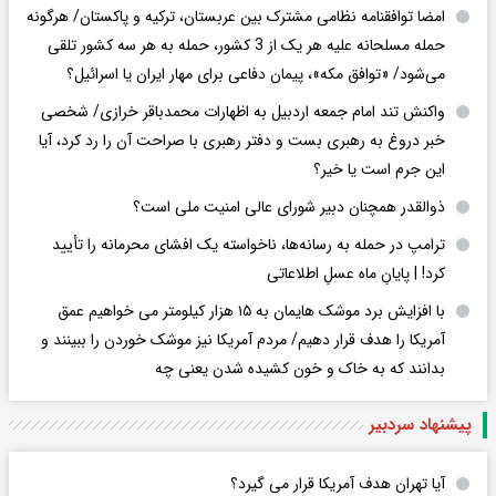
امضا توافقنامه نظامی مشترک بین عربستان، ترکیه و پاکستان/ هرگونه
حمله مسلحانه علیه هر یک از 3 کشور، حمله به هر سه کشور تلقی
می‌شود/ «توافق مکه»، پیمان دفاعی برای مهار ایران یا اسرائیل؟
واکنش تند امام جمعه اردبیل به اظهارات محمدباقر خرازی/ شخصی
خبر دروغ به رهبری بست و دفتر رهبری با صراحت آن را رد کرد، آیا
این جرم است یا خیر؟
ذوالقدر همچنان دبیر شورای ‌عالی امنیت ملی است؟
ترامپ در حمله‌ به رسانه‌ها، ناخواسته یک افشای محرمانه را تأیید
کرد! |‌ پایانِ ماه عسلِ اطلاعاتی
با افزایش برد موشک هایمان به ۱۵ هزار کیلومتر می خواهیم عمق
آمریکا را هدف قرار دهیم/ مردم آمریکا نیز موشک خوردن را ببینند و
بدانند که به خاک و خون کشیده شدن یعنی چه
پیشنهاد سردبیر
آیا تهران هدف آمریکا قرار می گیرد؟