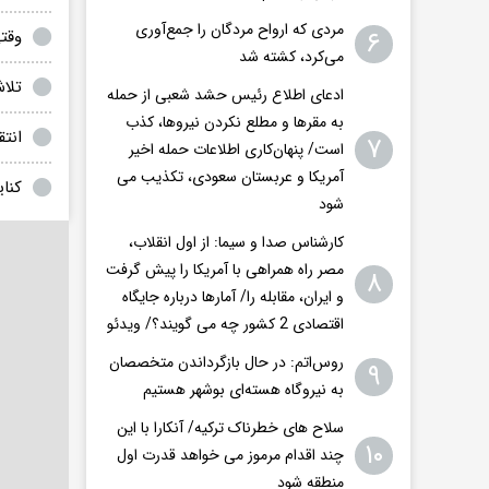
مردی که ارواح مردگان را جمع‌آوری
۶
وقتی
می‌کرد، کشته شد
تلا
ادعای اطلاع رئیس حشد شعبی از حمله
به مقرها و مطلع نکردن نیروها، کذب
انتق
۷
است/ پنهان‌کاری اطلاعات حمله اخیر
آمریکا و عربستان سعودی، تکذیب می
کنای
شود
کارشناس صدا و سیما: از اول انقلاب،
مصر راه همراهی با آمریکا را پیش گرفت
۸
و ایران، مقابله را/ آمارها درباره جایگاه
اقتصادی 2 کشور چه می گویند؟/ ویدئو
روس‌اتم: در حال بازگرداندن متخصصان
۹
به نیروگاه هسته‌ای بوشهر هستیم
سلاح های خطرناک ترکیه/ آنکارا با این
۱۰
چند اقدام مرموز می خواهد قدرت اول
منطقه شود