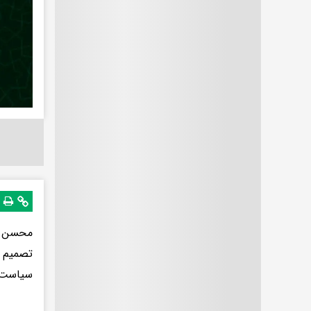
محسن مق
تصمیم پ
سیاست‌ه