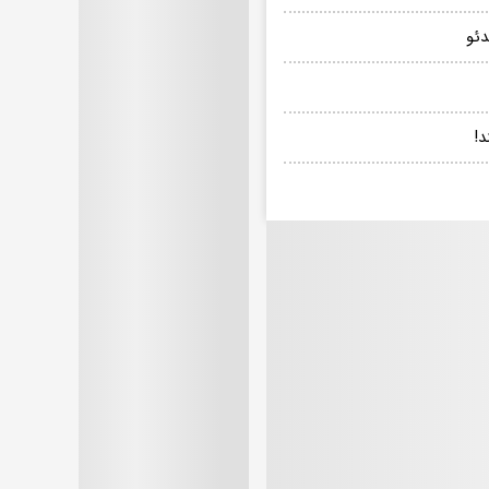
دئو
د!