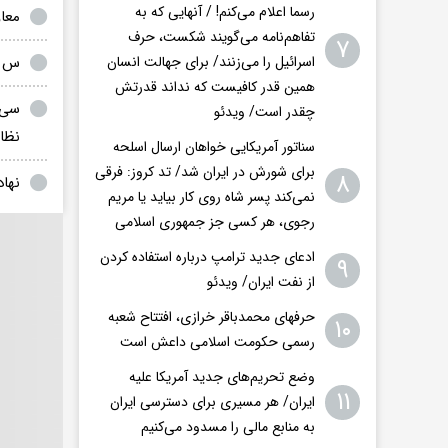
رسما اعلام می‌کنم! / آنهایی که به
معا
تفاهم‌نامه می‌گویند شکست، حرف
۷
س ان ان: ایران
اسرائیل را می‌زنند/ برای جهالت انسان
همین قدر کافیست که نداند قدرتش
چقدر است/ ویدئو
نظا
سناتور آمریکایی خواهان ارسال اسلحه
برای شورش در ایران شد/ تد کروز: فرقی
۸
نها
نمی‌کند پسر شاه روی کار بیاید یا مریم
رجوی، هر کسی جز جمهوری اسلامی
ادعای جدید ترامپ درباره استفاده کردن
۹
از نفت ایران/ ویدئو
حرفهای محمدباقر خرازی، افتتاح شعبه
۱۰
رسمی حکومت اسلامی داعش است
وضع تحریم‌های جدید آمریکا علیه
۱۱
ایران/ هر مسیری برای دسترسی ایران
به منابع مالی را مسدود می‌کنیم