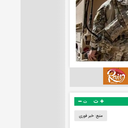
ت
ت
منبع:
خبر فوری