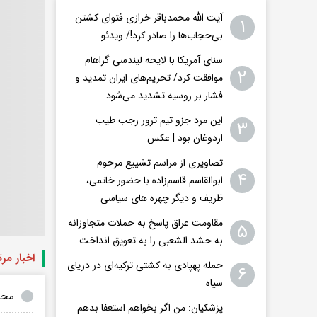
آیت الله محمدباقر خرازی فتوای کشتن
۱
بی‌حجاب‌ها را صادر کرد!/ ویدئو
سنای آمریکا با لایحه لیندسی گراهام
۲
موافقت کرد/ تحریم‌های ایران تمدید و
فشار بر روسیه تشدید می‌شود
این مرد جزو تیم ترور رجب طیب
۳
اردوغان بود | عکس
تصاویری از مراسم تشییع مرحوم
۴
ابوالقاسم قاسم‌زاده با حضور خاتمی،
ظریف و دیگر چهره های سیاسی
مقاومت عراق پاسخ به حملات متجاوزانه
۵
به حشد الشعبی را به تعویق انداخت
اخبار مر
حمله پهپادی به کشتی ترکیه‌ای در دریای
۶
سیاه
محس
پزشکیان: من اگر بخواهم استعفا بدهم