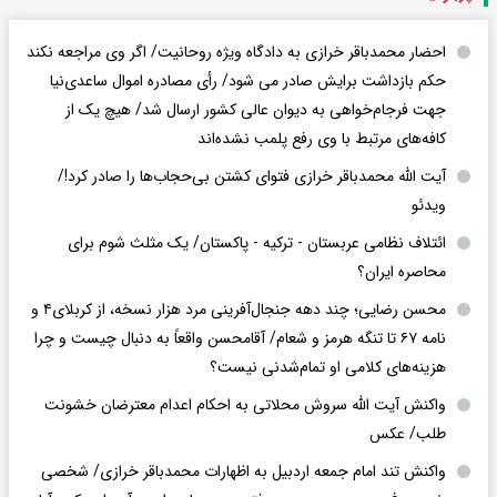
احضار محمدباقر خرازی به دادگاه ویژه روحانیت/ اگر وی مراجعه نکند
حکم بازداشت برایش صادر می شود/ رأی مصادره اموال ساعدی‌نیا
جهت فرجام‌خواهی به دیوان عالی کشور ارسال شد/ هیچ یک از
کافه‌های مرتبط با وی رفع پلمب نشده‌اند
آیت الله محمدباقر خرازی فتوای کشتن بی‌حجاب‌ها را صادر کرد!/
ویدئو
ائتلاف نظامی عربستان - ترکیه - پاکستان/ یک مثلث شوم برای
محاصره ایران؟
محسن رضایی؛ چند دهه جنجال‌آفرینی مرد هزار نسخه، از کربلای۴ و
نامه ۶۷ تا تنگه هرمز و شعام/ آقا‌محسن واقعاً به دنبال چیست و چرا
هزینه‌های کلامی او تمام‌شدنی نیست؟
واکنش آیت الله سروش محلاتی به احکام اعدام معترضان خشونت
طلب/ عکس
واکنش تند امام جمعه اردبیل به اظهارات محمدباقر خرازی/ شخصی