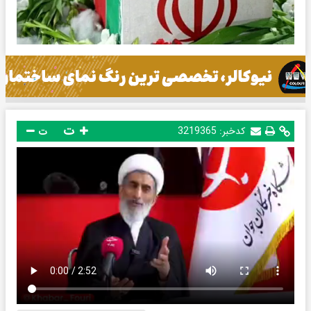
ت
کدخبر:
3219365
ت