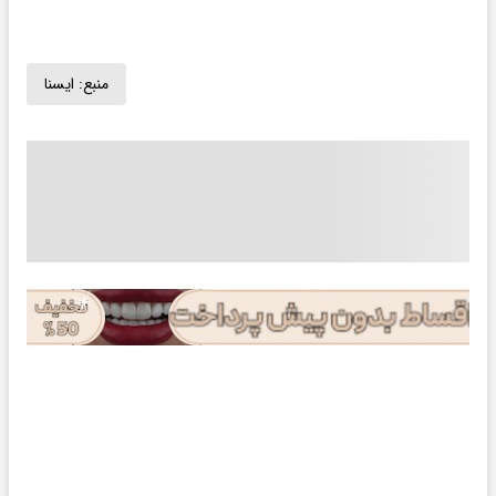
منبع:
ايسنا