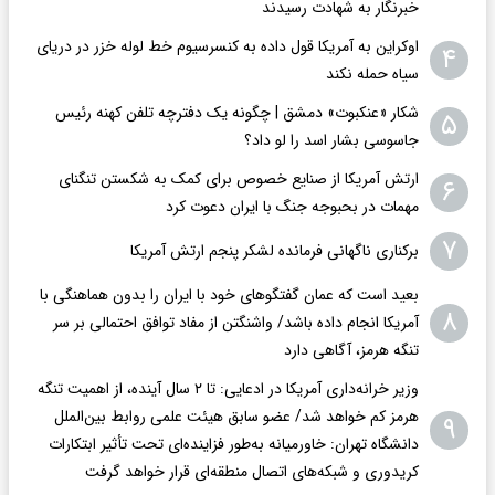
خبرنگار به شهادت رسیدند
اوکراین به آمریکا قول داده به کنسرسیوم خط لوله خزر در دریای
۴
سیاه حمله نکند
شکار «عنکبوت» دمشق | چگونه یک دفترچه تلفن کهنه رئیس
۵
جاسوسی بشار اسد را لو داد؟
ارتش آمریکا از صنایع خصوص برای کمک به شکستن تنگنای
۶
مهمات در بحبوجه جنگ با ایران دعوت کرد
۷
برکناری ناگهانی فرمانده لشکر پنجم ارتش آمریکا
بعید است که عمان گفتگوهای خود با ایران را بدون هماهنگی با
۸
آمریکا انجام داده باشد/ واشنگتن‌ از مفاد توافق احتمالی بر سر
تنگه هرمز، آگاهی دارد
وزیر خرانه‌داری آمریکا در ادعایی: تا ۲ سال آینده، از اهمیت تنگه
هرمز کم خواهد شد/ عضو سابق هیئت علمی روابط بین‌الملل
۹
دانشگاه تهران: خاورمیانه به‌طور فزاینده‌ای تحت تأثیر ابتکارات
کریدوری و شبکه‌های اتصال منطقه‌ای قرار خواهد گرفت