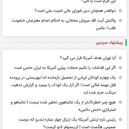
این جرم است یا خیر؟
ذوالقدر همچنان دبیر شورای ‌عالی امنیت ملی است؟
واکنش آیت الله سروش محلاتی به احکام اعدام معترضان خشونت
طلب/ عکس
پیشنهاد سردبیر
آیا تهران هدف آمریکا قرار می گیرد؟
اگر این اقدامات را نکنیم حملات پیاپی آمریکا به ایران حتمی است
یک چهارم کودکان ایرانی از تحصیل بازمانده اند/بهزیستی در پرونده
قتل مهسا شاکی است/ اگر آزار یک کودک را ببینید و گزارش ندهید،
مرتکب جرم شده اید
هیچ چیز خطرناک‌تر از یک نتانیاهوی تحقیر شده نیست | نتانیاهو و
استراتژی «تنش دائمی»
رئیس تازه ارتش آمریکا؛ یک ژنرال چهار ستاره تندرو که دوست
صمیمی هگست است | کریستوفر لانو کیست؟