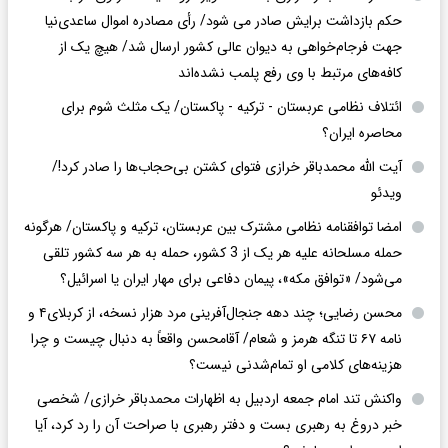
حکم بازداشت برایش صادر می شود/ رأی مصادره اموال ساعدی‌نیا
جهت فرجام‌خواهی به دیوان عالی کشور ارسال شد/ هیچ یک از
کافه‌های مرتبط با وی رفع پلمب نشده‌اند
ائتلاف نظامی عربستان - ترکیه - پاکستان/ یک مثلث شوم برای
محاصره ایران؟
آیت الله محمدباقر خرازی فتوای کشتن بی‌حجاب‌ها را صادر کرد!/
ویدئو
امضا توافقنامه نظامی مشترک بین عربستان، ترکیه و پاکستان/ هرگونه
حمله مسلحانه علیه هر یک از 3 کشور، حمله به هر سه کشور تلقی
می‌شود/ «توافق مکه»، پیمان دفاعی برای مهار ایران یا اسرائیل؟
محسن رضایی؛ چند دهه جنجال‌آفرینی مرد هزار نسخه، از کربلای۴ و
نامه ۶۷ تا تنگه هرمز و شعام/ آقا‌محسن واقعاً به دنبال چیست و چرا
هزینه‌های کلامی او تمام‌شدنی نیست؟
واکنش تند امام جمعه اردبیل به اظهارات محمدباقر خرازی/ شخصی
خبر دروغ به رهبری بست و دفتر رهبری با صراحت آن را رد کرد، آیا