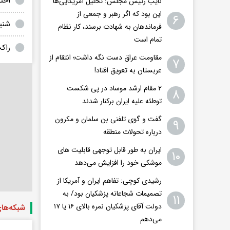
احت
نایب رئیس مجلس: تحلیل آمریکایی‌ها
این بود که اگر رهبر و جمعی از
۶
شنی
فرماندهان به شهادت برسند، کار نظام
تمام است
راک
مقاومت عراق دست نگه داشت؛ انتقام از
۷
عربستان به تعویق افتاد!
۲ مقام‌ ارشد موساد در پی شکست
۸
توطئه علیه ایران برکنار شدند
گفت و گوی تلفنی بن سلمان و مکرون
۹
درباره تحولات منطقه
ایران به طور قابل توجهی قابلیت های
۱۰
موشکی خود را افزایش می‌دهد
رشیدی کوچی: تفاهم ایران و آمریکا از
تصمیمات شجاعانه پزشکیان بود/ به
۱۱
دولت آقای پزشکیان نمره بالای ۱۶ یا ۱۷
شبکه‌ها
می‌دهم