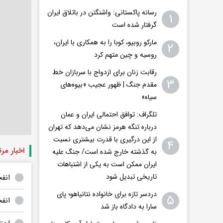
رسانه پاکستانی: واشنگتن در باتلاق ایران
۱
گرفتار شده است
مارکو روبیو، کوبا را به همکاری با ایران،
۲
روسیه و چین متهم کرد
رقابت زنان برای ازدواج با سربازان خط
۳
مقدم جنگ | ظهور عجیب «بیوه‌های
سیاه»
تلگراف: توافق احتمالی ایران و عمان
درباره تنگه هرمز نشان می‌دهد که تهران
از این درگیری با قدرت بیشتری نسبت
۴
اخبار مر
به گذشته خارج شده است/ جنگ علیه
ایران ممکن است به یکی از اشتباهات
تاریخی تبدیل شود
انفج
دردسر تازه برای خانواده نتانیاهو؛ پای
۵
انف
سارا به دادگاه باز شد