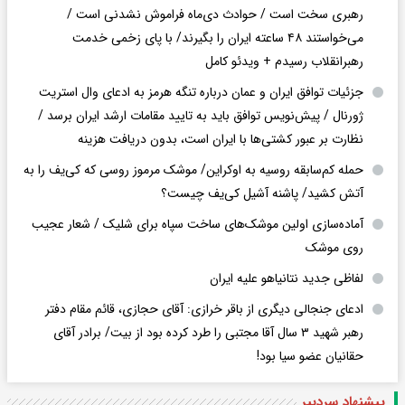
رهبری سخت است / حوادث دی‌ماه فراموش نشدنی است /
می‌خواستند ۴۸ ساعته ایران را بگیرند/ با پای زخمی خدمت
رهبرانقلاب رسیدم + ویدئو کامل
جزئیات توافق ایران و عمان درباره تنگه هرمز به ادعای وال استریت
ژورنال / پیش‌نویس توافق باید به تایید مقامات ارشد ایران برسد /
نظارت بر عبور کشتی‌ها با ایران است، بدون دریافت هزینه
حمله کم‌سابقه روسیه به اوکراین/ موشک مرموز روسی که کی‌یف را به
آتش کشید/ پاشنه آشیل کی‌یف چیست؟
آماده‌سازی اولین موشک‌های ساخت سپاه برای شلیک / شعار عجیب
روی موشک
لفاظی جدید نتانیاهو علیه ایران
ادعای جنجالی دیگری از باقر خرازی: آقای حجازی، قائم مقام دفتر
رهبر شهید ۳ سال آقا مجتبی را طرد کرده بود از بیت/ برادر آقای
حقانیان عضو سیا بود!
پیشنهاد سردبیر