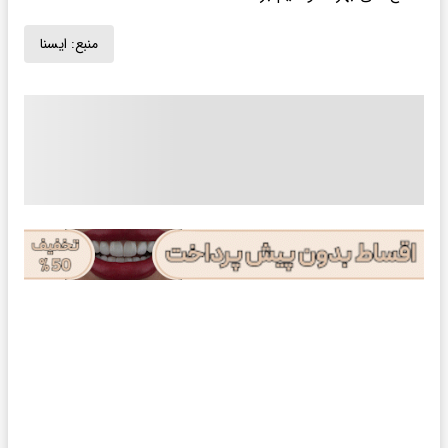
منبع:
ايسنا