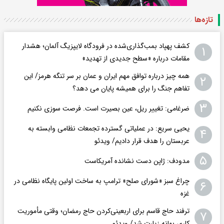
تازه‌ها
کشف پهپاد بمب‌گذاری‌شده در فرودگاه لایپزیگ آلمان؛ هشدار
۱
مقامات درباره «سطح جدیدی از تهدید»
همه چیز درباره توافق مهم ایران و عمان بر سر تنگه هرمز/ این
۲
تفاهم جنگ را برای همیشه پایان می دهد؟
۳
ضرغامی: تغییر ریل، عین بصیرت است. فرصت سوزی نکنیم
یحیی سریع: در عملیاتی گسترده تجمعات نظامی وابسته به
۴
عربستان را هدف قرار دادیم/ ویدئو
۵
مدودف: ژاپن دست نشانده آمریکاست
چراغ سبز «شورای صلح» ترامپ به ساخت اولین پایگاه نظامی در
۶
غزه
ترفند حاج قاسم برای اربعینی‌کردن حاج رمضان؛ وقتی مأموریت
۷
کاری بهانه زیارت شد/ ویدئو