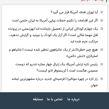
آیا تهران هدف آمریکا قرار می گیرد؟
اگر این اقدامات را نکنیم حملات پیاپی آمریکا به ایران حتمی است
یک چهارم کودکان ایرانی از تحصیل بازمانده اند/بهزیستی در پرونده
قتل مهسا شاکی است/ اگر آزار یک کودک را ببینید و گزارش ندهید،
مرتکب جرم شده اید
هیچ چیز خطرناک‌تر از یک نتانیاهوی تحقیر شده نیست | نتانیاهو و
استراتژی «تنش دائمی»
رئیس تازه ارتش آمریکا؛ یک ژنرال چهار ستاره تندرو که دوست
صمیمی هگست است | کریستوفر لانو کیست؟
راز تازه در چهره مونالیزا | فرضیه‌ای جدید درباره مشهورترین لبخند
جهان
درباره ما
تماس با ما
مسابقه