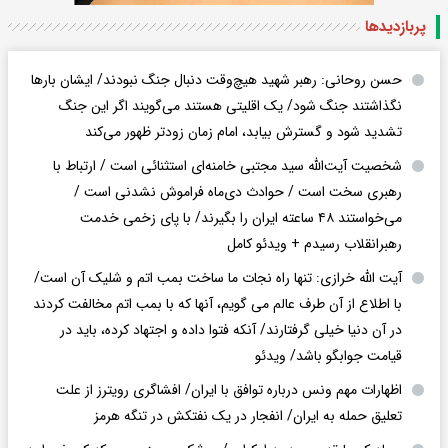
پربازدید‌ها
حسن روحانی: رهبر شهید هیچ‌وقت دنبال جنگ نبودند/ ایشان بارها
نگذاشتند جنگ شود/ یک اقلیتی هستند می‌گویند اگر این جنگ
تشدید شود و گسترش بیابد، امام زمان زودتر ظهور می‌کند
شخصیت آیت‌الله سید مجتبی خامنه‌ای استثنائی است / ارتباط با
رهبری سخت است / حوادث دی‌ماه فراموش نشدنی است /
می‌خواستند ۴۸ ساعته ایران را بگیرند/ با پای زخمی خدمت
رهبرانقلاب رسیدم + ویدئو کامل
آیت الله خرازی: تنها راه نجات ما ساخت بمب اتم و شلیک آن است/
با اطلاع از آن طرف عالم می گویم، آنها که با بمب اتم مخالفت کردند
در آن دنیا خیلی گرفتارند/ آنکه فتوا داده و اجتهاد کرده، باید در
قیامت جوابگو باشد/ ویدئو
اظهارات مهم ونس درباره توافق با ایران/ افشاگری رویترز از علت
تعلیق حمله به ایران/ انفجار در یک نفتکش در تنگه هرمز