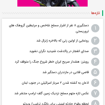
تازه‌ها
دستگیری ۸ نفر از اشرار مسلح شاخص و مرتبطین گروهک های
۱
تروریستی
۲
رونمایی از اولین زنی که بالاخره ژنرال شد
۳
صدای انفجار در پاکدشت شنیدید نگران نشوید
۴
رویترز: هشدار صریح ایران خطر شروع جنگ را متوقف کرد
۵
قاضی قلابی در مازندران دستگیر شد
۶
اذعان به کشته شدن ۲ سرباز اسرائیلی در جنوب لبنان
۷
عکس تازه متهم مسلح نزدیک زمین گلف ترامپ منتشر شد
۸
لحظه وقوع حادثه امنیتی برای بالگرد ترامپ/ ویدئو