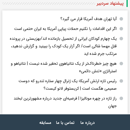
پیشنهاد سردبیر
آیا تهران هدف آمریکا قرار می گیرد؟
اگر این اقدامات را نکنیم حملات پیاپی آمریکا به ایران حتمی است
یک چهارم کودکان ایرانی از تحصیل بازمانده اند/بهزیستی در پرونده
قتل مهسا شاکی است/ اگر آزار یک کودک را ببینید و گزارش ندهید،
مرتکب جرم شده اید
هیچ چیز خطرناک‌تر از یک نتانیاهوی تحقیر شده نیست | نتانیاهو و
استراتژی «تنش دائمی»
رئیس تازه ارتش آمریکا؛ یک ژنرال چهار ستاره تندرو که دوست
صمیمی هگست است | کریستوفر لانو کیست؟
راز تازه در چهره مونالیزا | فرضیه‌ای جدید درباره مشهورترین لبخند
جهان
درباره ما
تماس با ما
مسابقه