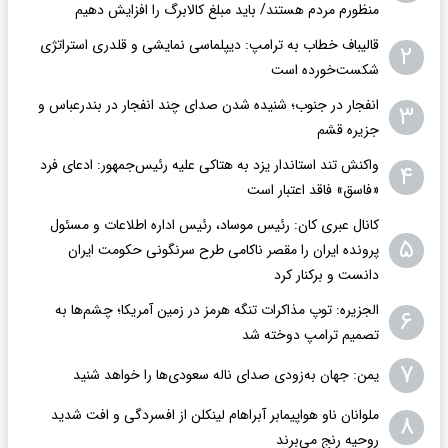
منظورم مردم هستند/ باید مبلغ کالابرگ را افزایش دهیم
قالیباف خطاب به ترامپ: دیپلماسی نمایشی و قلدری استراتژی
۲
شکست‌خورده است
انفجار در جنوب؛ شنیده شدن صدای چند انفجار در بندرعباس و
۳
جزیره قشم
واکنش تند استاندار یزد به هتاکی علیه رئیس‌جمهور: ادعای فرد
۴
«فاسق» فاقد اعتبار است
کانال عبری کان: رئیس موساد، رئیس اداره اطلاعات و مسئول
۵
پرونده ایران را مقصر ناکامی طرح سرنگونی حکومت ایران
دانست و برکنار کرد
الجزیره: توپ مذاکرات تنگه هرمز در زمین آمریکا؛ چشم‌ها به
۶
تصمیم ترامپ دوخته شد
۷
یمن: جهان به‌زودی صدای ناله سعودی‌ها را خواهد شنید
ملوانان ناو هواپیمابر آبراهام لینکلن از افسردگی و افت شدید
۸
روحیه رنج می‌برند