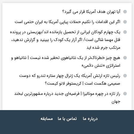
آیا تهران هدف آمریکا قرار می گیرد؟
اگر این اقدامات را نکنیم حملات پیاپی آمریکا به ایران حتمی است
یک چهارم کودکان ایرانی از تحصیل بازمانده اند/بهزیستی در پرونده
قتل مهسا شاکی است/ اگر آزار یک کودک را ببینید و گزارش ندهید،
مرتکب جرم شده اید
هیچ چیز خطرناک‌تر از یک نتانیاهوی تحقیر شده نیست | نتانیاهو و
استراتژی «تنش دائمی»
رئیس تازه ارتش آمریکا؛ یک ژنرال چهار ستاره تندرو که دوست
صمیمی هگست است | کریستوفر لانو کیست؟
راز تازه در چهره مونالیزا | فرضیه‌ای جدید درباره مشهورترین لبخند
جهان
درباره ما
تماس با ما
مسابقه