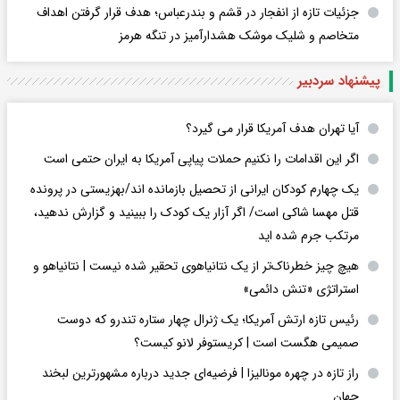
جزئیات تازه از انفجار در قشم و بندرعباس؛ هدف قرار گرفتن اهداف
متخاصم و شلیک موشک هشدارآمیز در تنگه هرمز
پیشنهاد سردبیر
آیا تهران هدف آمریکا قرار می گیرد؟
اگر این اقدامات را نکنیم حملات پیاپی آمریکا به ایران حتمی است
یک چهارم کودکان ایرانی از تحصیل بازمانده اند/بهزیستی در پرونده
قتل مهسا شاکی است/ اگر آزار یک کودک را ببینید و گزارش ندهید،
مرتکب جرم شده اید
هیچ چیز خطرناک‌تر از یک نتانیاهوی تحقیر شده نیست | نتانیاهو و
استراتژی «تنش دائمی»
رئیس تازه ارتش آمریکا؛ یک ژنرال چهار ستاره تندرو که دوست
صمیمی هگست است | کریستوفر لانو کیست؟
راز تازه در چهره مونالیزا | فرضیه‌ای جدید درباره مشهورترین لبخند
جهان