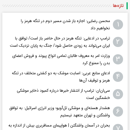
تازه‌ها
محسن رضایی: اجازه باز شدن مسیر دوم در تنگه هرمز را
۱
نخواهیم داد
ترامپ در ادعایی: تنگه هرمز در حال حاضر باز است/ توافق با
۲
ایران می‌تواند به‌ زودی حاصل شود/ جنگ به پایان نزدیک است
وزارت امر به معروف طالبان تمامی انواع پیوند و فروش اعضای
۳
بدن را ممنوع کرد
ادعای منابع عربی: اصابت موشک به دو کشتی متخلف در تنگه
۴
هرمز و توقیف آن‌ها
سی‌ان‌ان: ترامپ از انتشار خبرها درباره کمبود ذخایر موشکی
۵
خشمگین است
هشدار هسته‌ای و موشکی تل‌آویو؛ وزیر انرژی اسرائیل: به توافق
۶
واشنگتن و تهران متعهد نیستیم
بحران در آسمان واشنگتن | هواپیمای مسافربری بیش از اندازه به
۷