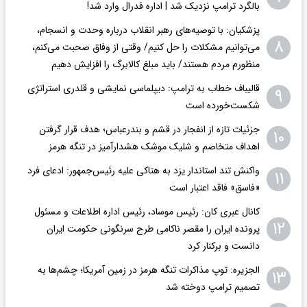
بالگرد ترامپ نزدیک شد | اداره فدرال وارد شد!
پزشکیان: با توصیه‌های رهبر انقلاب درباره وحدت و انسجام،
۸
می‌توانیم مشکلات را حل کنیم/ وقتی از وفاق صحبت می‌کنم،
منظورم مردم هستند/ باید مبلغ کالابرگ را افزایش دهیم
قالیباف خطاب به ترامپ: دیپلماسی نمایشی و قلدری استراتژی
۹
شکست‌خورده است
جزئیات تازه از انفجار در قشم و بندرعباس؛ هدف قرار گرفتن
۱۰
اهداف متخاصم و شلیک موشک هشدارآمیز در تنگه هرمز
واکنش تند استاندار یزد به هتاکی علیه رئیس‌جمهور: ادعای فرد
۱۱
«فاسق» فاقد اعتبار است
کانال عبری کان: رئیس موساد، رئیس اداره اطلاعات و مسئول
۱۲
پرونده ایران را مقصر ناکامی طرح سرنگونی حکومت ایران
دانست و برکنار کرد
الجزیره: توپ مذاکرات تنگه هرمز در زمین آمریکا؛ چشم‌ها به
۱۳
تصمیم ترامپ دوخته شد