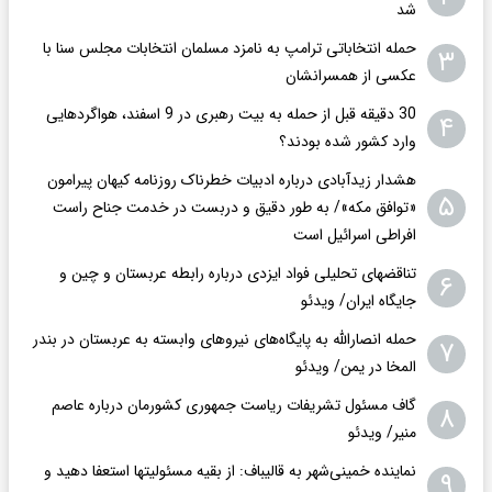
شد
حمله انتخاباتی ترامپ به نامزد مسلمان انتخابات مجلس سنا با
۳
عکسی از همسرانشان
30 دقیقه قبل از حمله به بیت رهبری در 9 اسفند، هواگردهایی
۴
وارد کشور شده بودند؟
هشدار زیدآبادی درباره ادبیات خطرناک روزنامه کیهان پیرامون
۵
«توافق مکه»/ به طور دقیق و دربست در خدمت جناح راست
افراطی اسرائیل است
تناقضهای تحلیلی فواد ایزدی درباره رابطه عربستان و چین و
۶
جایگاه ایران/ ویدئو
حمله انصارالله به پایگاه‌های نیروهای وابسته به عربستان در بندر
۷
المخا در یمن/ ویدئو
گاف مسئول تشریفات ریاست جمهوری کشورمان درباره عاصم
۸
منیر/ ویدئو
نماینده خمینی‌شهر به قالیباف: از بقیه مسئولیتها استعفا دهید و
۹