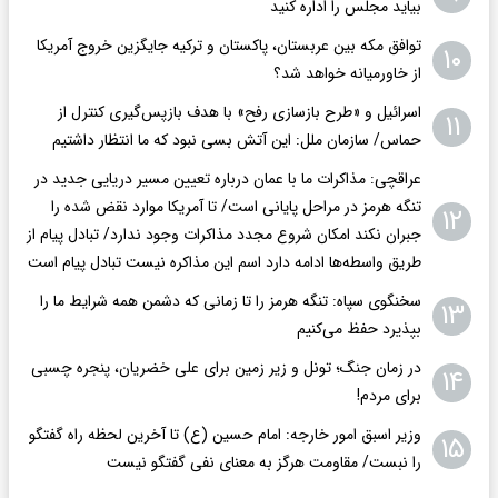
بیاید مجلس را اداره کنید
توافق مکه بین عربستان، پاکستان و ترکیه جایگزین خروج آمریکا
۱۰
از خاورمیانه خواهد شد؟
اسرائیل و «طرح بازسازی رفح» با هدف بازپس‌گیری کنترل از
۱۱
حماس/ سازمان ملل: این آتش بسی نبود که ما انتظار داشتیم
عراقچی: مذاکرات ما با عمان درباره تعیین مسیر دریایی جدید در
تنگه هرمز در مراحل پایانی است/ تا آمریکا موارد نقض شده را
۱۲
جبران نکند امکان شروع مجدد مذاکرات وجود ندارد/ تبادل پیام از
طریق واسطه‌ها ادامه دارد اسم این مذاکره نیست تبادل پیام است
سخنگوی سپاه: تنگه هرمز را تا زمانی که دشمن همه‌ شرایط ما را
۱۳
بپذیرد حفظ می‌کنیم
در زمان جنگ؛ تونل و زیر زمین برای علی خضریان، پنجره چسبی
۱۴
برای مردم!
وزیر اسبق امور خارجه: امام حسین (ع) تا آخرین لحظه راه گفتگو
۱۵
را نبست/ مقاومت هرگز به معنای نفی گفتگو نیست