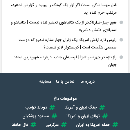
قتل مهسا شاکی است/ اگر آزار یک کودک را ببینید و گزارش ندهید،
مرتکب جرم شده اید
هیچ چیز خطرناک‌تر از یک نتانیاهوی تحقیر شده نیست | نتانیاهو و
استراتژی «تنش دائمی»
رئیس تازه ارتش آمریکا؛ یک ژنرال چهار ستاره تندرو که دوست
صمیمی هگست است | کریستوفر لانو کیست؟
راز تازه در چهره مونالیزا | فرضیه‌ای جدید درباره مشهورترین لبخند
جهان
درباره ما
تماس با ما
مسابقه
موضوعات داغ
جنگ ایران و آمریکا
دونالد ترامپ
توافق ایران و آمریکا
مسعود پزشکیان
حمله آمریکا به ایران
سرگرمی
فال حافظ