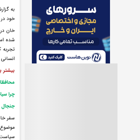
به گزار
خود در 
خان در 
شده است
تجربه ک
انسانی 
بیشتر ب
محافظان
چرا سیا
جنجال 
سفر خان
موضوع ب
سیاست ب