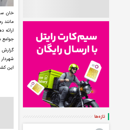
خان سال
مانند ر
ارائه د
جوامع م
گزارش ه
شهردار 
این کشور
تازه‌ها