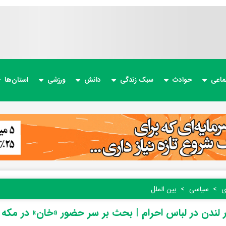
ماعی
حوادث
سبک زندگی
دانش
ورزشی
استان‌ها
ی
سیاسی
بین الملل
 لندن در لباس احرام | بحث بر سر حضور «خان» در مکه ب