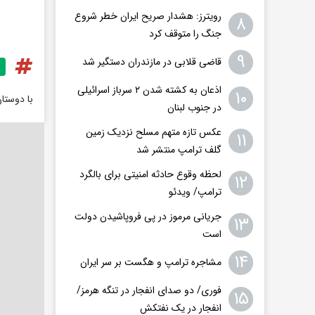
رویترز: هشدار صریح ایران خطر شروع
۸
جنگ را متوقف کرد
۹
قاضی قلابی در مازندران دستگیر شد
اذعان به کشته شدن ۲ سرباز اسرائیلی
۱۰
با دوستا
در جنوب لبنان
عکس تازه متهم مسلح نزدیک زمین
۱۱
گلف ترامپ منتشر شد
لحظه وقوع حادثه امنیتی برای بالگرد
۱۲
ترامپ/ ویدئو
جریانی مرموز در پی فروپاشیدن دولت
۱۳
است
۱۴
مشاجره ترامپ و هگست بر سر ایران
فوری/ دو صدای انفجار در تنگه هرمز/
۱۵
انفجار در یک نفتکش