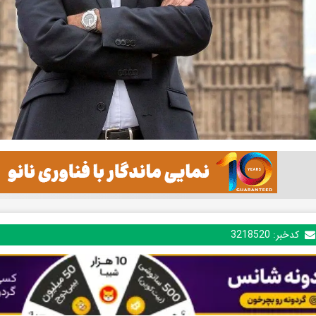
کدخبر:
3218520