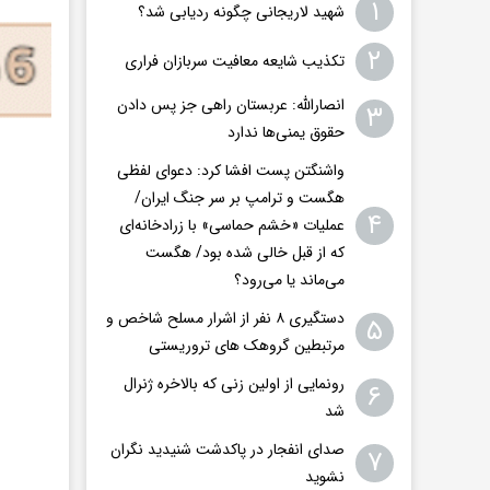
۱
شهید لاریجانی چگونه ردیابی شد؟
۲
تکذیب شایعه معافیت سربازان فراری
انصارالله: عربستان راهی جز پس دادن
۳
حقوق یمنی‌ها ندارد
واشنگتن پست افشا کرد: دعوای لفظی
هگست و ترامپ بر سر جنگ ایران/
۴
عملیات «خشم حماسی» با زرادخانه‌ای
که از قبل خالی شده بود/ هگست
می‌ماند یا می‌رود؟
دستگیری ۸ نفر از اشرار مسلح شاخص و
۵
مرتبطین گروهک های تروریستی
رونمایی از اولین زنی که بالاخره ژنرال
۶
شد
صدای انفجار در پاکدشت شنیدید نگران
۷
نشوید