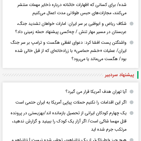
شده/ برای کسانی که اظهارات خائنانه درباره ذخایر مهمات منتشر
می‌کنند، مجازات‌های حبس طولانی مدت اعمال می‌کنیم
شکاف ریاض و ابوظبی بر سر ایران: امارات خواهان تشدید جنگ،
عربستان در مسیر مهار تنش / چه‌کسی پیشنهاد حمله زمینی داد؟
واشنگتن پست افشا کرد: دعوای لفظی هگست و ترامپ بر سر جنگ
ایران/ عملیات «خشم حماسی» با زرادخانه‌ای که از قبل خالی شده
بود/ هگست می‌ماند یا می‌رود؟
پیشنهاد سردبیر
آیا تهران هدف آمریکا قرار می گیرد؟
اگر این اقدامات را نکنیم حملات پیاپی آمریکا به ایران حتمی است
یک چهارم کودکان ایرانی از تحصیل بازمانده اند/بهزیستی در پرونده
قتل مهسا شاکی است/ اگر آزار یک کودک را ببینید و گزارش ندهید،
مرتکب جرم شده اید
هیچ چیز خطرناک‌تر از یک نتانیاهوی تحقیر شده نیست | نتانیاهو و