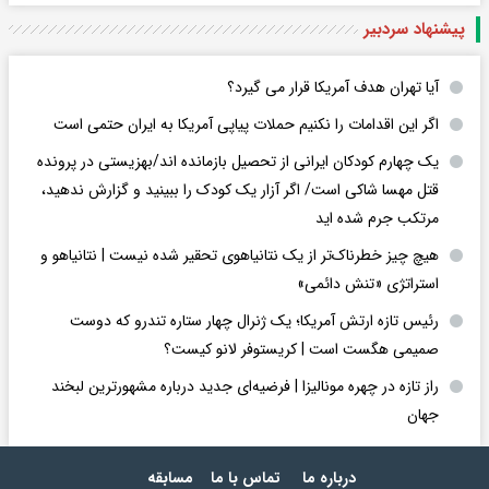
پیشنهاد سردبیر
آیا تهران هدف آمریکا قرار می گیرد؟
اگر این اقدامات را نکنیم حملات پیاپی آمریکا به ایران حتمی است
یک چهارم کودکان ایرانی از تحصیل بازمانده اند/بهزیستی در پرونده
قتل مهسا شاکی است/ اگر آزار یک کودک را ببینید و گزارش ندهید،
مرتکب جرم شده اید
هیچ چیز خطرناک‌تر از یک نتانیاهوی تحقیر شده نیست | نتانیاهو و
استراتژی «تنش دائمی»
رئیس تازه ارتش آمریکا؛ یک ژنرال چهار ستاره تندرو که دوست
صمیمی هگست است | کریستوفر لانو کیست؟
راز تازه در چهره مونالیزا | فرضیه‌ای جدید درباره مشهورترین لبخند
جهان
درباره ما
تماس با ما
مسابقه