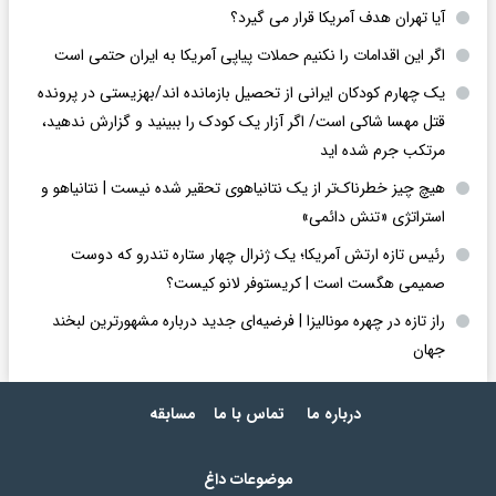
آیا تهران هدف آمریکا قرار می گیرد؟
اگر این اقدامات را نکنیم حملات پیاپی آمریکا به ایران حتمی است
یک چهارم کودکان ایرانی از تحصیل بازمانده اند/بهزیستی در پرونده
قتل مهسا شاکی است/ اگر آزار یک کودک را ببینید و گزارش ندهید،
مرتکب جرم شده اید
هیچ چیز خطرناک‌تر از یک نتانیاهوی تحقیر شده نیست | نتانیاهو و
استراتژی «تنش دائمی»
رئیس تازه ارتش آمریکا؛ یک ژنرال چهار ستاره تندرو که دوست
صمیمی هگست است | کریستوفر لانو کیست؟
راز تازه در چهره مونالیزا | فرضیه‌ای جدید درباره مشهورترین لبخند
جهان
درباره ما
تماس با ما
مسابقه
موضوعات داغ