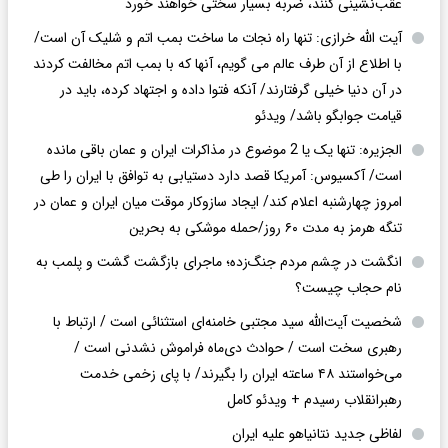
عقب‌نشینی کنند، ضربه بسیار سختی خواهند خورد
آیت الله خرازی: تنها راه نجات ما ساخت بمب اتم و شلیک آن است/
با اطلاع از آن طرف عالم می گویم، آنها که با بمب اتم مخالفت کردند
در آن دنیا خیلی گرفتارند/ آنکه فتوا داده و اجتهاد کرده، باید در
قیامت جوابگو باشد/ ویدئو
الجزیره: تنها یک یا 2 موضوع در مذاکرات ایران و عمان باقی مانده
است/ آکسیوس: آمریکا قصد دارد دستیابی به توافق با ایران را طی
امروز چهارشنبه اعلام کند/ ایجاد سازوکار موقت میان ایران و عمان در
تنگه هرمز به مدت ۶۰ روز/حمله موشکی به بحرین
انگشت در چشم مردم جنگ‌زده؛ ماجرای بازگشت گشت و پلمب به
نام حجاب چیست؟
شخصیت آیت‌الله سید مجتبی خامنه‌ای استثنائی است / ارتباط با
رهبری سخت است / حوادث دی‌ماه فراموش نشدنی است /
می‌خواستند ۴۸ ساعته ایران را بگیرند/ با پای زخمی خدمت
رهبرانقلاب رسیدم + ویدئو کامل
لفاظی جدید نتانیاهو علیه ایران