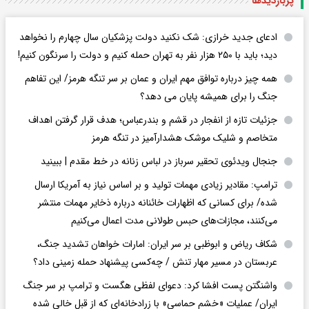
پربازدید‌ها
ادعای جدید خرازی: شک نکنید دولت پزشکیان سال چهارم را نخواهد
دید؛ باید با ۲۵۰ هزار نفر به تهران حمله کنیم و دولت را سرنگون کنیم!
همه چیز درباره توافق مهم ایران و عمان بر سر تنگه هرمز/ این تفاهم
جنگ را برای همیشه پایان می دهد؟
جزئیات تازه از انفجار در قشم و بندرعباس؛ هدف قرار گرفتن اهداف
متخاصم و شلیک موشک هشدارآمیز در تنگه هرمز
جنجال ویدئوی تحقیر سرباز در لباس زنانه در خط مقدم | ببینید
ترامپ: مقادیر زیادی مهمات تولید و بر اساس نیاز به آمریکا ارسال
شده/ برای کسانی که اظهارات خائنانه درباره ذخایر مهمات منتشر
می‌کنند، مجازات‌های حبس طولانی مدت اعمال می‌کنیم
شکاف ریاض و ابوظبی بر سر ایران: امارات خواهان تشدید جنگ،
عربستان در مسیر مهار تنش / چه‌کسی پیشنهاد حمله زمینی داد؟
واشنگتن پست افشا کرد: دعوای لفظی هگست و ترامپ بر سر جنگ
ایران/ عملیات «خشم حماسی» با زرادخانه‌ای که از قبل خالی شده