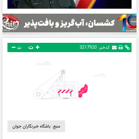
ت
کدخبر:
3217920
ت
منبع:
باشگاه خبرنگاران جوان