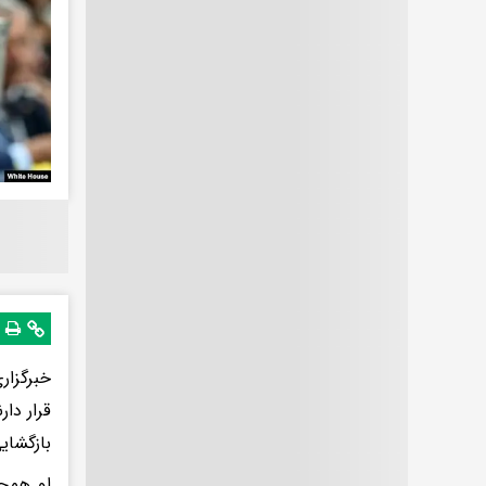
خبرگزار
قرار دا
بازگشای
او همچن