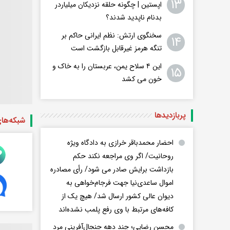
۱۳
اپستین | چگونه حلقه نزدیکان میلیاردر
بدنام ناپدید شدند؟
سخنگوی ارتش: نظم ایرانی حاکم بر
۱۴
تنگه هرمز غیرقابل بازگشت است
این ۴ سلاح یمن، عربستان را به خاک و
۱۵
خون می کشد
پربازدید‌ها
شبکه‌ها
احضار محمدباقر خرازی به دادگاه ویژه
روحانیت/ اگر وی مراجعه نکند حکم
بازداشت برایش صادر می شود/ رأی مصادره
اموال ساعدی‌نیا جهت فرجام‌خواهی به
دیوان عالی کشور ارسال شد/ هیچ یک از
کافه‌های مرتبط با وی رفع پلمب نشده‌اند
محسن رضایی؛ چند دهه جنجال‌آفرینی مرد