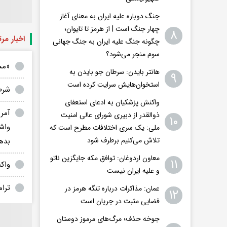
جنگ دوباره علیه ایران به معنای آغاز
چهار جنگ است | از هرمز تا تایوان؛
۸
اخبار مر
چگونه جنگ علیه ایران به جنگ جهانی
سوم منجر می‌شود؟
«مس
هانتر بایدن: سرطان جو بایدن به
۹
استخوان‌هایش سرایت کرده است
شرط 
واکنش پزشکیان به ادعای استعفای
آمری
ذوالقدر از دبیری شورای عالی امنیت
۱۰
واشن
ملی: یک سری اختلافات مطرح است که
تلاش می‌کنیم برطرف شود
بده
معاون اردوغان: توافق مکه جایگزین ناتو
۱۱
واکن
و علیه ایران نیست
ترام
عمان: مذاکرات درباره تنگه هرمز در
۱۲
فضایی مثبت در جریان است
جوخه حذف؛ مرگ‌های مرموز دوستان