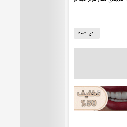
منبع:
شفقنا