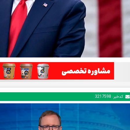
کدخبر:
3217598