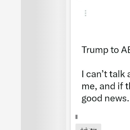
منبع:
شرق