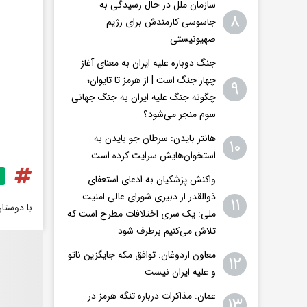
سازمان ملل در حال رسیدگی به
۸
جاسوسی کارمندش برای رژیم
صهیونیستی
جنگ دوباره علیه ایران به معنای آغاز
چهار جنگ است | از هرمز تا تایوان؛
۹
چگونه جنگ علیه ایران به جنگ جهانی
سوم منجر می‌شود؟
هانتر بایدن: سرطان جو بایدن به
۱۰
استخوان‌هایش سرایت کرده است
واکنش پزشکیان به ادعای استعفای
ذوالقدر از دبیری شورای عالی امنیت
۱۱
با دوستا
ملی: یک سری اختلافات مطرح است که
تلاش می‌کنیم برطرف شود
معاون اردوغان: توافق مکه جایگزین ناتو
۱۲
و علیه ایران نیست
عمان: مذاکرات درباره تنگه هرمز در
۱۳