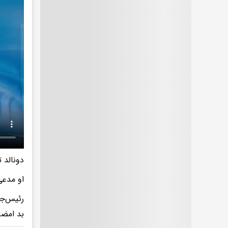
دونالد 
او مدعی
رئیس‌جم
بد امضا 