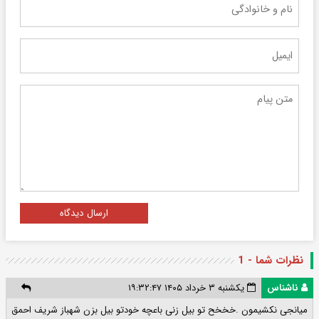
ارسال دیدگاه
نظرات شما - 1
ناشناس
یکشنبه ۳ خرداد ۱۴۰۵ ۱۹:۳۲:۴۷
میانجی نکشیمون .خخخح تو بیل زنی باعچه خودتو بیل بزن شهباز شریف احمق