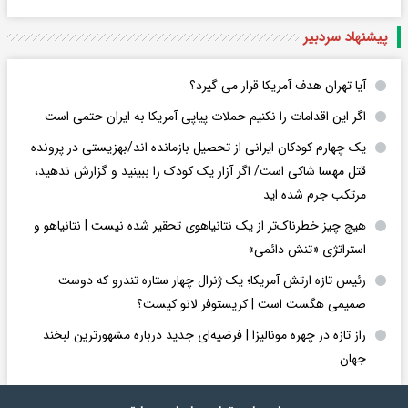
پیشنهاد سردبیر
آیا تهران هدف آمریکا قرار می گیرد؟
اگر این اقدامات را نکنیم حملات پیاپی آمریکا به ایران حتمی است
یک چهارم کودکان ایرانی از تحصیل بازمانده اند/بهزیستی در پرونده
قتل مهسا شاکی است/ اگر آزار یک کودک را ببینید و گزارش ندهید،
مرتکب جرم شده اید
هیچ چیز خطرناک‌تر از یک نتانیاهوی تحقیر شده نیست | نتانیاهو و
استراتژی «تنش دائمی»
رئیس تازه ارتش آمریکا؛ یک ژنرال چهار ستاره تندرو که دوست
صمیمی هگست است | کریستوفر لانو کیست؟
راز تازه در چهره مونالیزا | فرضیه‌ای جدید درباره مشهورترین لبخند
جهان