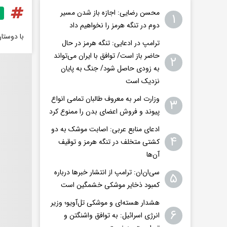
محسن رضایی: اجازه باز شدن مسیر
۱
دوم در تنگه هرمز را نخواهیم داد
با دوستا
ترامپ در ادعایی: تنگه هرمز در حال
حاضر باز است/ توافق با ایران می‌تواند
۲
به‌ زودی حاصل شود/ جنگ به پایان
نزدیک است
وزارت امر به معروف طالبان تمامی انواع
۳
پیوند و فروش اعضای بدن را ممنوع کرد
ادعای منابع عربی: اصابت موشک به دو
۴
کشتی متخلف در تنگه هرمز و توقیف
آن‌ها
سی‌ان‌ان: ترامپ از انتشار خبرها درباره
۵
کمبود ذخایر موشکی خشمگین است
هشدار هسته‌ای و موشکی تل‌آویو؛ وزیر
۶
انرژی اسرائیل: به توافق واشنگتن و