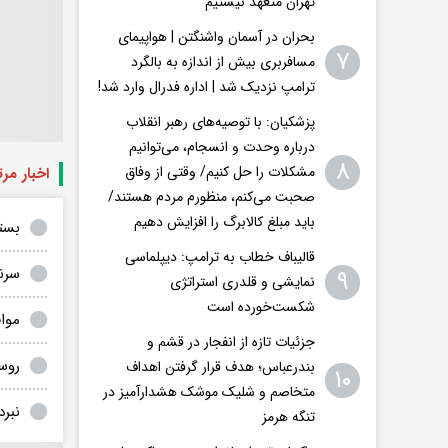
تهران متعهد نیستیم
بحران در آسمان واشنگتن | هواپیمای
۷
مسافربری بیش از اندازه به بالگرد
ترامپ نزدیک شد | اداره فدرال وارد شد!
پزشکیان: با توصیه‌های رهبر انقلاب
درباره وحدت و انسجام، می‌توانیم
۸
مشکلات را حل کنیم/ وقتی از وفاق
اخبار مر
صحبت می‌کنم، منظورم مردم هستند/
باید مبلغ کالابرگ را افزایش دهیم
بسته نظام
قالیباف خطاب به ترامپ: دیپلماسی
سرنگونی ۲۱۷ پهپا
۹
نمایشی و قلدری استراتژی
شکست‌خورده است
موا
جزئیات تازه از انفجار در قشم و
روسیه از
بندرعباس؛ هدف قرار گرفتن اهداف
۱۰
متخاصم و شلیک موشک هشدارآمیز در
نبرد
تنگه هرمز