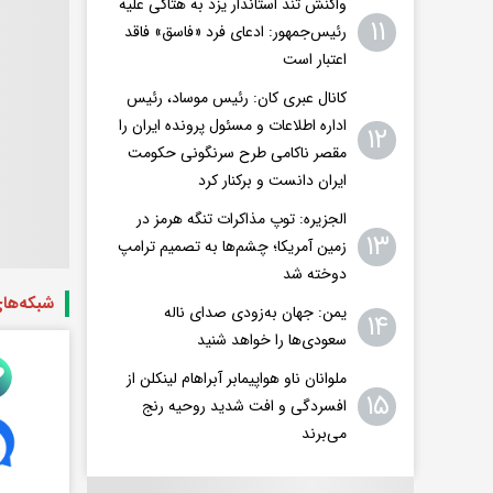
واکنش تند استاندار یزد به هتاکی علیه
۱۱
رئیس‌جمهور: ادعای فرد «فاسق» فاقد
اعتبار است
کانال عبری کان: رئیس موساد، رئیس
اداره اطلاعات و مسئول پرونده ایران را
۱۲
مقصر ناکامی طرح سرنگونی حکومت
ایران دانست و برکنار کرد
الجزیره: توپ مذاکرات تنگه هرمز در
۱۳
زمین آمریکا؛ چشم‌ها به تصمیم ترامپ
دوخته شد
شبکه‌ها
یمن: جهان به‌زودی صدای ناله
۱۴
سعودی‌ها را خواهد شنید
ملوانان ناو هواپیمابر آبراهام لینکلن از
۱۵
افسردگی و افت شدید روحیه رنج
می‌برند