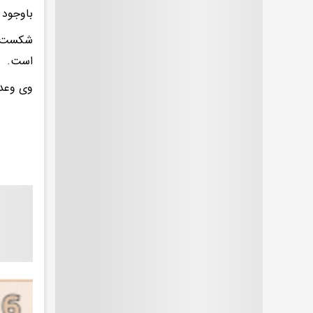
باوجود 
شکست م
است.
وی وعده