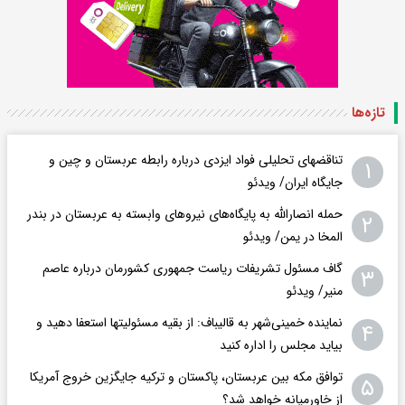
تازه‌ها
تناقضهای تحلیلی فواد ایزدی درباره رابطه عربستان و چین و
۱
جایگاه ایران/ ویدئو
حمله انصارالله به پایگاه‌های نیروهای وابسته به عربستان در بندر
۲
المخا در یمن/ ویدئو
گاف مسئول تشریفات ریاست جمهوری کشورمان درباره عاصم
۳
منیر/ ویدئو
نماینده خمینی‌شهر به قالیباف: از بقیه مسئولیتها استعفا دهید و
۴
بیاید مجلس را اداره کنید
توافق مکه بین عربستان، پاکستان و ترکیه جایگزین خروج آمریکا
۵
از خاورمیانه خواهد شد؟