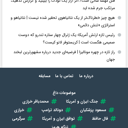
قتل مهسا شاکی است/ اگر آزار یک کودک را ببینید و گزارش ندهید،
مرتکب جرم شده اید
هیچ چیز خطرناک‌تر از یک نتانیاهوی تحقیر شده نیست | نتانیاهو و
استراتژی «تنش دائمی»
رئیس تازه ارتش آمریکا؛ یک ژنرال چهار ستاره تندرو که دوست
صمیمی هگست است | کریستوفر لانو کیست؟
راز تازه در چهره مونالیزا | فرضیه‌ای جدید درباره مشهورترین لبخند
جهان
درباره ما
تماس با ما
مسابقه
موضوعات داغ
جنگ ایران و آمریکا
محمدباقر خرازی
مسعود پزشکیان
دونالد ترامپ
خرازی
فال حافظ
توافق ایران و آمریکا
سرگرمی
تنگه هرمز