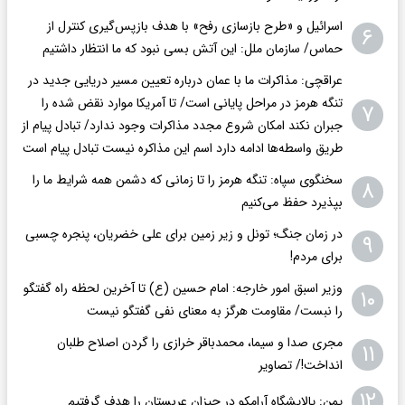
اسرائیل و «طرح بازسازی رفح» با هدف بازپس‌گیری کنترل از
۶
حماس/ سازمان ملل: این آتش بسی نبود که ما انتظار داشتیم
عراقچی: مذاکرات ما با عمان درباره تعیین مسیر دریایی جدید در
تنگه هرمز در مراحل پایانی است/ تا آمریکا موارد نقض شده را
۷
جبران نکند امکان شروع مجدد مذاکرات وجود ندارد/ تبادل پیام از
طریق واسطه‌ها ادامه دارد اسم این مذاکره نیست تبادل پیام است
سخنگوی سپاه: تنگه هرمز را تا زمانی که دشمن همه‌ شرایط ما را
۸
بپذیرد حفظ می‌کنیم
در زمان جنگ؛ تونل و زیر زمین برای علی خضریان، پنجره چسبی
۹
برای مردم!
وزیر اسبق امور خارجه: امام حسین (ع) تا آخرین لحظه راه گفتگو
۱۰
را نبست/ مقاومت هرگز به معنای نفی گفتگو نیست
مجری صدا و سیما، محمدباقر خرازی را گردن اصلاح طلبان
۱۱
انداخت!/ تصاویر
۱۲
یمن: پالایشگاه آرامکو در جیزانِ عربستان را هدف گرفتیم