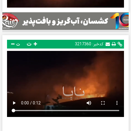
ت
کدخبر:
3217360
ت