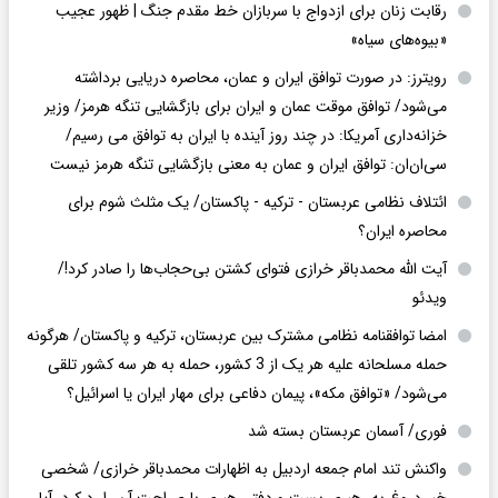
رقابت زنان برای ازدواج با سربازان خط مقدم جنگ | ظهور عجیب
«بیوه‌های سیاه»
رویترز: در صورت توافق ایران و عمان، محاصره دریایی برداشته
می‌شود/ توافق موقت عمان و ایران برای بازگشایی تنگه هرمز/ وزیر
خزانه‌داری آمریکا: در چند روز آینده با ایران به توافق می رسیم/
سی‌ان‌ان: توافق ایران و عمان به معنی بازگشایی تنگه هرمز نیست
ائتلاف نظامی عربستان - ترکیه - پاکستان/ یک مثلث شوم برای
محاصره ایران؟
آیت الله محمدباقر خرازی فتوای کشتن بی‌حجاب‌ها را صادر کرد!/
ویدئو
امضا توافقنامه نظامی مشترک بین عربستان، ترکیه و پاکستان/ هرگونه
حمله مسلحانه علیه هر یک از 3 کشور، حمله به هر سه کشور تلقی
می‌شود/ «توافق مکه»، پیمان دفاعی برای مهار ایران یا اسرائیل؟
فوری/ آسمان عربستان بسته شد
واکنش تند امام جمعه اردبیل به اظهارات محمدباقر خرازی/ شخصی
خبر دروغ به رهبری بست و دفتر رهبری با صراحت آن را رد کرد، آیا