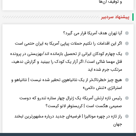
و توقیف آن‌ها
پیشنهاد سردبیر
آیا تهران هدف آمریکا قرار می گیرد؟
اگر این اقدامات را نکنیم حملات پیاپی آمریکا به ایران حتمی است
یک چهارم کودکان ایرانی از تحصیل بازمانده اند/بهزیستی در پرونده
قتل مهسا شاکی است/ اگر آزار یک کودک را ببینید و گزارش ندهید،
مرتکب جرم شده اید
هیچ چیز خطرناک‌تر از یک نتانیاهوی تحقیر شده نیست | نتانیاهو و
استراتژی «تنش دائمی»
رئیس تازه ارتش آمریکا؛ یک ژنرال چهار ستاره تندرو که دوست
صمیمی هگست است | کریستوفر لانو کیست؟
راز تازه در چهره مونالیزا | فرضیه‌ای جدید درباره مشهورترین لبخند
جهان