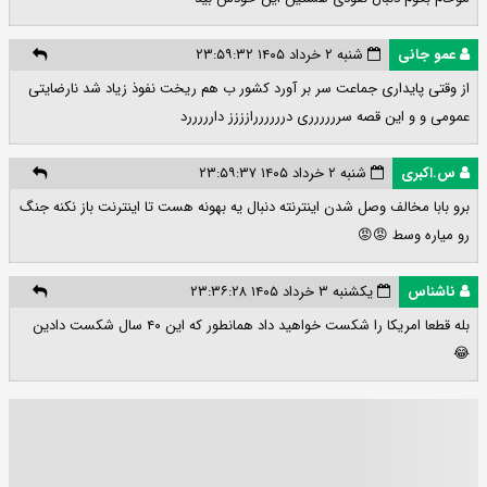
عمو جانی
شنبه ۲ خرداد ۱۴۰۵ ۲۳:۵۹:۳۲
از وقتی پایداری جماعت سر بر آورد کشور ب هم ریخت نفوذ زیاد شد نارضایتی
عمومی و و این قصه سرررررری دررررررازززز دارررررد
س.اکبری
شنبه ۲ خرداد ۱۴۰۵ ۲۳:۵۹:۳۷
برو بابا مخالف وصل شدن اینترنته دنبال یه بهونه هست تا اینترنت باز نکنه جنگ
رو میاره وسط 😡😡
ناشناس
یکشنبه ۳ خرداد ۱۴۰۵ ۲۳:۳۶:۲۸
بله قطعا امریکا را شکست خواهید داد همانطور که این ۴۰ سال شکست دادین
😂