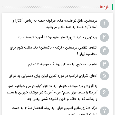
تازه‌ها
عربستان: طبق توافقنامه مکه، هرگونه حمله به ریاض، آنکارا و
۱
اسلام‌آباد حمله به همه تلقی می‌شود
۲
ویدئویی جدید از پهپادهای منهدم‌شده آمریکا توسط سپاه
ائتلاف نظامی عربستان - ترکیه - پاکستان/ یک مثلث شوم برای
۳
محاصره ایران؟
۴
امام جمعه کرج: با کودتای برهنگی مواجه شده ایم
۵
ادعای تکراری ترامپ در مورد تمایل ایران برای دستیابی به توافق
با افزایش برد موشک هایمان به ۱۵ هزار کیلومتر می خواهیم عمق
۶
آمریکا را هدف قرار دهیم/ مردم آمریکا نیز موشک خوردن را ببینند
و بدانند که به خاک و خون کشیده شدن یعنی چه
مرکز اطلاع‌رسانی امنیتی عراق: به روند انحصار سلاح به دست
۷
دولت ادامه می‌دهیم