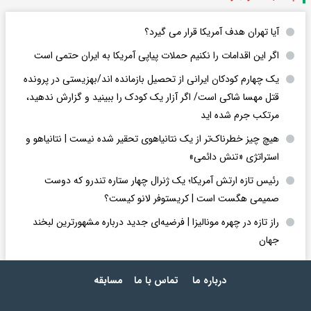
آیا تهران هدف آمریکا قرار می گیرد؟
اگر این اقدامات را نکنیم حملات پیاپی آمریکا به ایران حتمی است
یک چهارم کودکان ایرانی از تحصیل بازمانده اند/بهزیستی در پرونده
قتل مهسا شاکی است/ اگر آزار یک کودک را ببینید و گزارش ندهید،
مرتکب جرم شده اید
هیچ چیز خطرناک‌تر از یک نتانیاهوی تحقیر شده نیست | نتانیاهو و
استراتژی «تنش دائمی»
رئیس تازه ارتش آمریکا؛ یک ژنرال چهار ستاره تندرو که دوست
صمیمی هگست است | کریستوفر لانو کیست؟
راز تازه در چهره مونالیزا | فرضیه‌ای جدید درباره مشهورترین لبخند
جهان
درباره ما
تماس با ما
مسابقه