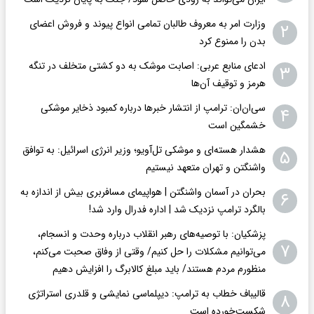
وزارت امر به معروف طالبان تمامی انواع پیوند و فروش اعضای
۲
بدن را ممنوع کرد
ادعای منابع عربی: اصابت موشک به دو کشتی متخلف در تنگه
۳
هرمز و توقیف آن‌ها
سی‌ان‌ان: ترامپ از انتشار خبرها درباره کمبود ذخایر موشکی
۴
خشمگین است
هشدار هسته‌ای و موشکی تل‌آویو؛ وزیر انرژی اسرائیل: به توافق
۵
واشنگتن و تهران متعهد نیستیم
بحران در آسمان واشنگتن | هواپیمای مسافربری بیش از اندازه به
۶
بالگرد ترامپ نزدیک شد | اداره فدرال وارد شد!
پزشکیان: با توصیه‌های رهبر انقلاب درباره وحدت و انسجام،
۷
می‌توانیم مشکلات را حل کنیم/ وقتی از وفاق صحبت می‌کنم،
منظورم مردم هستند/ باید مبلغ کالابرگ را افزایش دهیم
قالیباف خطاب به ترامپ: دیپلماسی نمایشی و قلدری استراتژی
۸
شکست‌خورده است