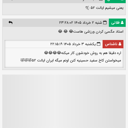
یعنی میشیم ایالت ۵۲ :)؟
فلانی
شنبه ۲ خرداد ۱۴۰۵ ۲۳:۲۸:۰۲
استاد مگسی کردن ورزشی هاست😂 😂 😂
ناشناس
یکشنبه ۳ خرداد ۱۴۰۵ ۲۲:۱۵:۱۹
اره دقیقا هم به روش خودشون کار میکنه😂😂😂😂
میخواستن کاخ سفید حسینیه کنن اونم میگه ایران ایالت ۵۲🤣🤣🤣