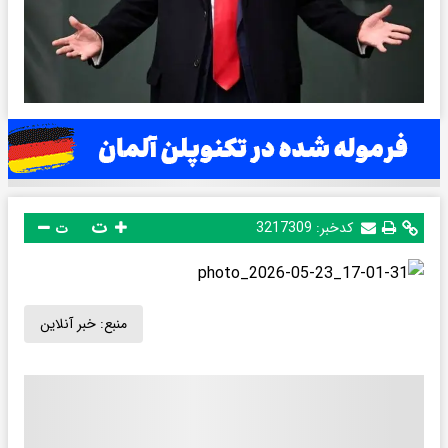
ت
کدخبر:
3217309
ت
منبع:
خبر آنلاین