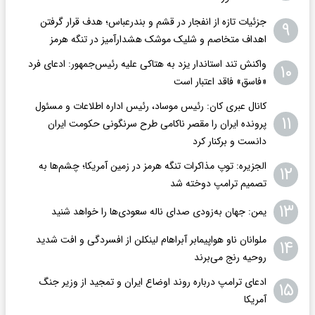
جزئیات تازه از انفجار در قشم و بندرعباس؛ هدف قرار گرفتن
۹
اهداف متخاصم و شلیک موشک هشدارآمیز در تنگه هرمز
واکنش تند استاندار یزد به هتاکی علیه رئیس‌جمهور: ادعای فرد
۱۰
«فاسق» فاقد اعتبار است
کانال عبری کان: رئیس موساد، رئیس اداره اطلاعات و مسئول
۱۱
پرونده ایران را مقصر ناکامی طرح سرنگونی حکومت ایران
دانست و برکنار کرد
الجزیره: توپ مذاکرات تنگه هرمز در زمین آمریکا؛ چشم‌ها به
۱۲
تصمیم ترامپ دوخته شد
۱۳
یمن: جهان به‌زودی صدای ناله سعودی‌ها را خواهد شنید
ملوانان ناو هواپیمابر آبراهام لینکلن از افسردگی و افت شدید
۱۴
روحیه رنج می‌برند
ادعای ترامپ درباره روند اوضاع ایران و تمجید از وزیر جنگ
۱۵
آمریکا